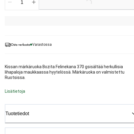
Loading...
Osta verkosta
Varastossa
Kissan märkäruoka Bozita Felinekana 370 gsisältää herkullisia
lihapaloja maukkaassa hyytelössä. Märkäruoka on valmistettu
Ruotsissa.
Lisätietoja
Tuotetiedot