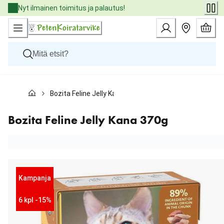
Skip
Nyt ilmainen toimitus ja palautus!
to
Content
Koirat
Bozita Feline Jelly Kana 370g
Kissat
Pieneläimet
Eläinlääkäriruoat
Bozita Feline Jelly Kana 370g
Tuotemerkit
Uutuudet
Tarjoukset
Palvelut
Kampanja
6 kpl -15%