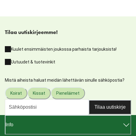
Tilaa uutiskirjeemme!
Kuulet ensimmäisten joukossa parhaista tarjouksista!
Uutuudet & tuotevinkit
Mistä aiheista haluat meidän lähettävän sinulle sähköpostia?
Koirat
Kissat
Pieneläimet
Tilaa uutiskirje
Info