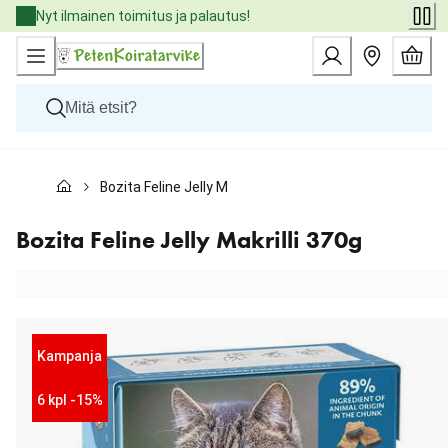
Skip
Nyt ilmainen toimitus ja palautus!
to
Content
Koirat
Bozita Feline Jelly Makrilli 370g
Kissat
Pieneläimet
Eläinlääkäriruoat
Bozita Feline Jelly Makrilli 370g
Tuotemerkit
Uutuudet
Tarjoukset
Palvelut
Kampanja
6 kpl -15%