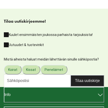
Tilaa uutiskirjeemme!
Kuulet ensimmäisten joukossa parhaista tarjouksista!
Uutuudet & tuotevinkit
Mistä aiheista haluat meidän lähettävän sinulle sähköpostia?
Koirat
Kissat
Pieneläimet
Tilaa uutiskirje
Info