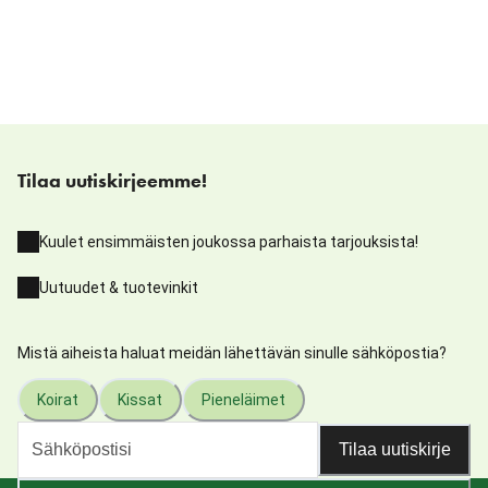
Tilaa uutiskirjeemme!
Kuulet ensimmäisten joukossa parhaista tarjouksista!
Uutuudet & tuotevinkit
Mistä aiheista haluat meidän lähettävän sinulle sähköpostia?
Koirat
Kissat
Pieneläimet
Tilaa uutiskirje