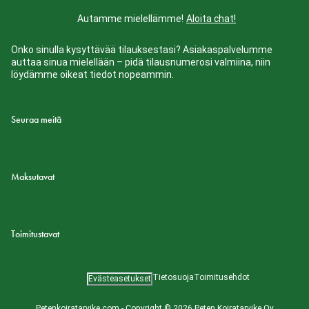
Autamme mielellämme!
Aloita chat!
Onko sinulla kysyttävää tilauksestasi? Asiakaspalvelumme
auttaa sinua mielellään – pidä tilausnumerosi valmiina, niin
löydämme oikeat tiedot nopeammin.
Seuraa meitä
Maksutavat
Toimitustavat
Tietosuoja
Toimitusehdot
Evästeasetukset
Petenkoiratarvike.com - Copyright © 2026 Peten Koiratarvike Oy