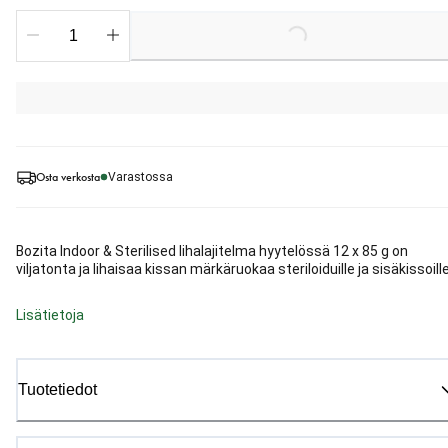
Loading...
Osta verkosta
Varastossa
Bozita Indoor & Sterilised lihalajitelma hyytelössä 12 x 85 g on
viljatonta ja lihaisaa kissan märkäruokaa steriloiduille ja sisäkissoille
Lisätietoja
Tuotetiedot