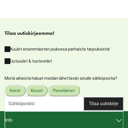
Tilaa uutiskirjeemme!
Kuulet ensimmäisten joukossa parhaista tarjouksista!
Uutuudet & tuotevinkit
Mistä aiheista haluat meidän lähettävän sinulle sähköpostia?
Koirat
Kissat
Pieneläimet
Tilaa uutiskirje
Info