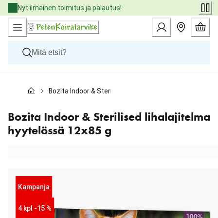
Skip
Nyt ilmainen toimitus ja palautus!
to
Content
Koirat
Bozita Indoor & Sterilised lihalajitelma hyytelössä 12x
Kissat
Pieneläimet
Eläinlääkäriruoat
Bozita Indoor & Sterilised lihalajitelma
Tuotemerkit
hyytelössä 12x85 g
Uutuudet
Tarjoukset
Palvelut
Kampanja
4 kpl -15 %