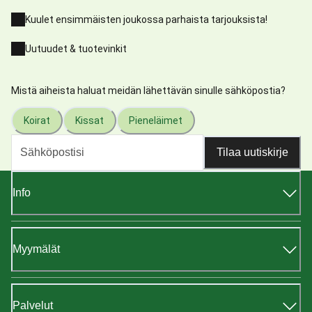
Kuulet ensimmäisten joukossa parhaista tarjouksista!
Uutuudet & tuotevinkit
Mistä aiheista haluat meidän lähettävän sinulle sähköpostia?
Koirat
Kissat
Pieneläimet
Tilaa uutiskirje
Info
Myymälät
Palvelut