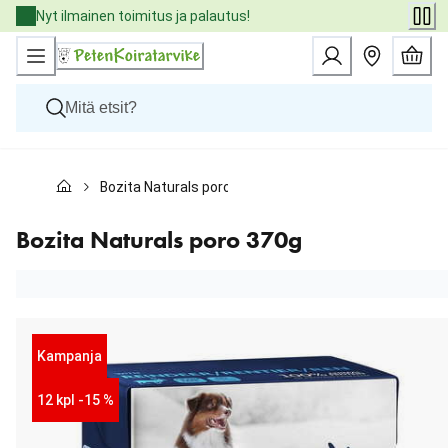
Skip
Nyt ilmainen toimitus ja palautus!
to
Content
Koirat
Bozita Naturals poro 370g
Kissat
Pieneläimet
Eläinlääkäriruoat
Bozita Naturals poro 370g
Tuotemerkit
Uutuudet
Tarjoukset
Palvelut
Kampanja
12 kpl -15 %