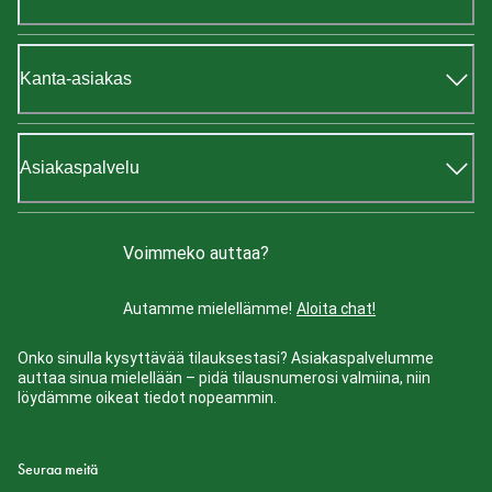
Kanta-asiakas
Asiakaspalvelu
Voimmeko auttaa?
Autamme mielellämme!
Aloita chat!
Onko sinulla kysyttävää tilauksestasi? Asiakaspalvelumme
auttaa sinua mielellään – pidä tilausnumerosi valmiina, niin
löydämme oikeat tiedot nopeammin.
Seuraa meitä