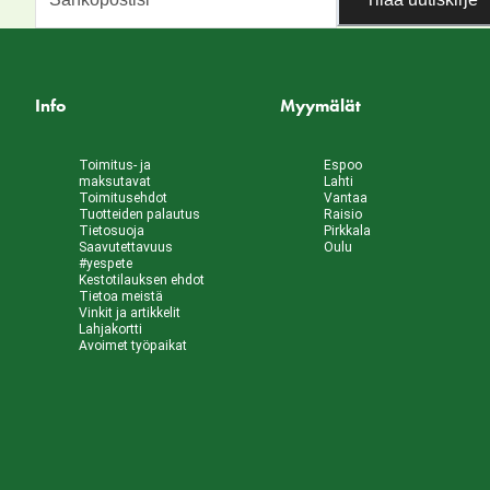
Info
Myymälät
Toimitus- ja
Espoo
maksutavat
Lahti
Toimitusehdot
Vantaa
Tuotteiden palautus
Raisio
Tietosuoja
Pirkkala
Saavutettavuus
Oulu
#yespete
Kestotilauksen ehdot
Tietoa meistä
Vinkit ja artikkelit
Lahjakortti
Avoimet työpaikat