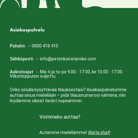
Asiakaspalvelu
Puhelin
--
0800 418 410
Sähköposti
--
info@petenkoiratarvike.com
Aukioloajat
--
Ma-ti ja to-pe 9.00 - 17.00, ke 10.00 - 17.00.
Viikonloppuisin suljettu.
Onko sinulla kysyttävää tilauksestasi? Asiakaspalvelumme
auttaa sinua mielellään – pidä tilausnumerosi valmiina, niin
löydämme oikeat tiedot nopeammin.
Voimmeko auttaa?
Autamme mielellämme!
Aloita chat!