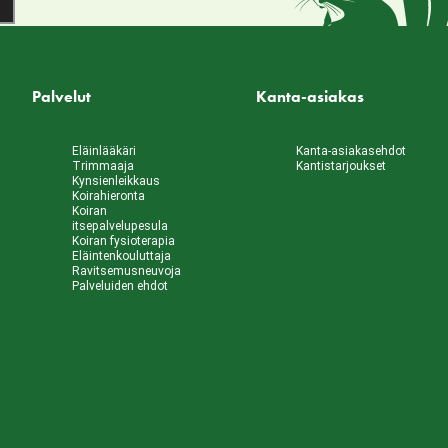
Palvelut
Kanta-asiakas
Eläinlääkäri
Kanta-asiakasehdot
Trimmaaja
Kantistarjoukset
Kynsienleikkaus
Koirahieronta
Koiran
itsepalvelupesula
Koiran fysioterapia
Eläintenkouluttaja
Ravitsemusneuvoja
Palveluiden ehdot