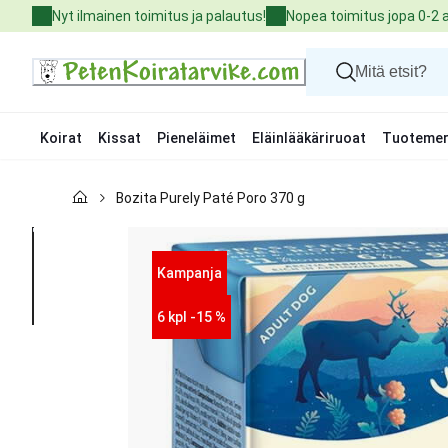
Skip
Nyt ilmainen toimitus ja palautus!
Nopea toimitus jopa 0-2 
to
Content
Koirat
Kissat
Pieneläimet
Eläinlääkäriruoat
Tuotemer
Koirat
Bozita Purely Paté Poro 370 g
Kissat
Pieneläimet
Eläinlääkäriruoat
Tuotemerkit
Kampanja
Uutuudet
Tarjoukset
6 kpl -15 %
Palvelut