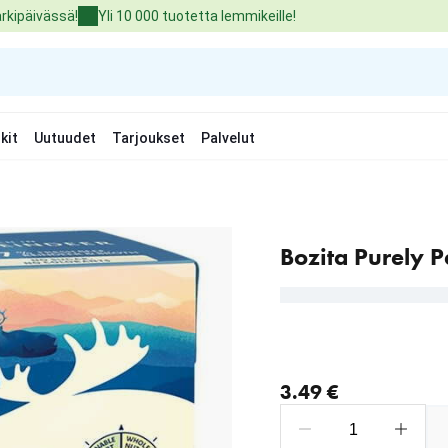
arkipäivässä!
Yli 10 000 tuotetta lemmikeille!
kit
Uutuudet
Tarjoukset
Palvelut
Bozita Purely P
nykyinen hinta 3.49 €
3.49 €