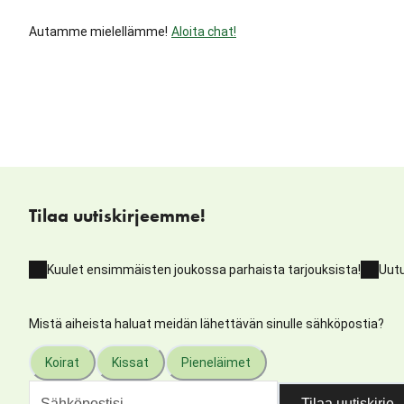
Autamme mielellämme!
Aloita chat!
Tilaa uutiskirjeemme!
Kuulet ensimmäisten joukossa parhaista tarjouksista!
Uutu
Mistä aiheista haluat meidän lähettävän sinulle sähköpostia?
Koirat
Kissat
Pieneläimet
Tilaa uutiskirje