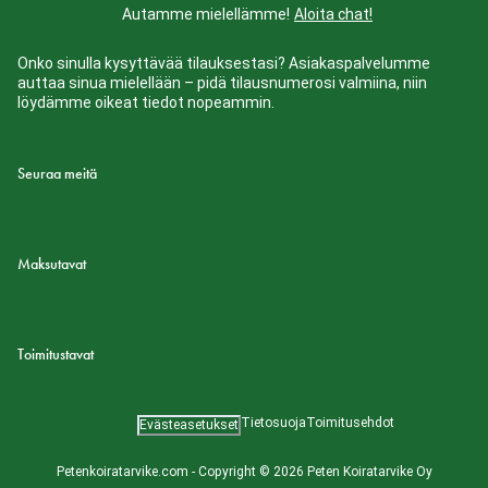
Autamme mielellämme!
Aloita chat!
Onko sinulla kysyttävää tilauksestasi? Asiakaspalvelumme
auttaa sinua mielellään – pidä tilausnumerosi valmiina, niin
löydämme oikeat tiedot nopeammin.
Seuraa meitä
Maksutavat
Toimitustavat
Tietosuoja
Toimitusehdot
Evästeasetukset
Petenkoiratarvike.com - Copyright © 2026 Peten Koiratarvike Oy