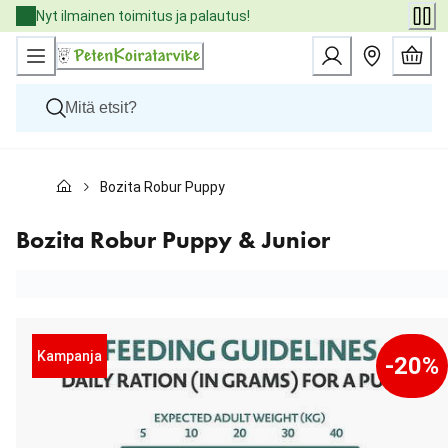
Skip
Nyt ilmainen toimitus ja palautus!
to
Content
Koirat
Bozita Robur Puppy & Junior
Kissat
Pieneläimet
Eläinlääkäriruoat
Bozita Robur Puppy & Junior
Tuotemerkit
Uutuudet
Tarjoukset
Palvelut
Kampanja
-20%