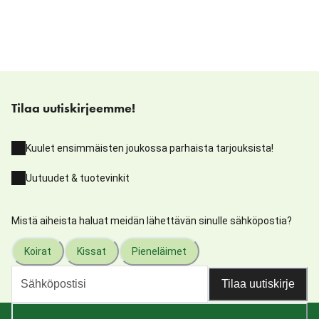
Tilaa uutiskirjeemme!
Kuulet ensimmäisten joukossa parhaista tarjouksista!
Uutuudet & tuotevinkit
Mistä aiheista haluat meidän lähettävän sinulle sähköpostia?
Koirat
Kissat
Pieneläimet
Tilaa uutiskirje