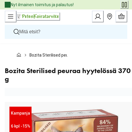
Skip
Nyt ilmainen toimitus ja palautus!
to
Content
Koirat
Bozita Sterilised peuraa hyytelössä 370 g
Kissat
Pieneläimet
Eläinlääkäriruoat
Bozita Sterilised peuraa hyytelössä 370
Tuotemerkit
g
Uutuudet
Tarjoukset
Palvelut
Kampanja
6 kpl -15%