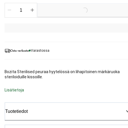
Loading...
Osta verkosta
Varastossa
Bozita Sterilised peuraa hyytelössä on lihapitoinen märkäruoka
steriloiduille kissoille.
Lisätietoja
Tuotetiedot