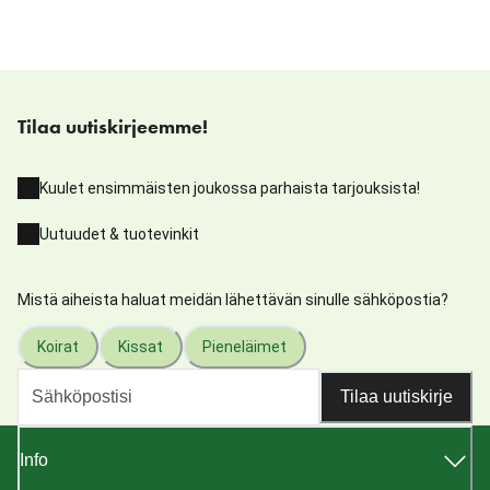
Tilaa uutiskirjeemme!
Kuulet ensimmäisten joukossa parhaista tarjouksista!
Uutuudet & tuotevinkit
Mistä aiheista haluat meidän lähettävän sinulle sähköpostia?
Koirat
Kissat
Pieneläimet
Tilaa uutiskirje
Info