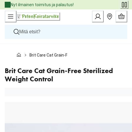
Skip
Nyt ilmainen toimitus ja palautus!
to
Content
Koirat
Brit Care Cat Grain-Free Sterilized Weight Control
Kissat
Pieneläimet
Eläinlääkäriruoat
Brit Care Cat Grain-Free Sterilized
Tuotemerkit
Weight Control
Uutuudet
Tarjoukset
Palvelut