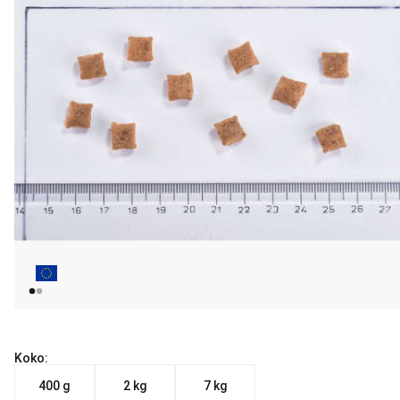
Koko:
400 g
2 kg
7 kg