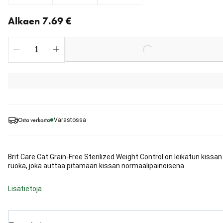
Nykyinen hinta alkaen 7.69 €
Alkaen 7.69 €
Loading...
Osta verkosta
Varastossa
Brit Care Cat Grain-Free Sterilized Weight Control on leikatun kissan
ruoka, joka auttaa pitämään kissan normaalipainoisena.
Lisätietoja