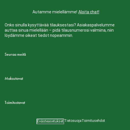
Autamme mielellämme!
Aloita chat!
Onko sinulla kysyttävää tilauksestasi? Asiakaspalvelumme
auttaa sinua mielellään – pidä tilausnumerosi valmiina, niin
löydämme oikeat tiedot nopeammin.
Seuraa meitä
Maksutavat
Toimitustavat
Tietosuoja
Toimitusehdot
Evästeasetukset