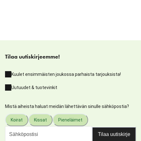
Tilaa uutiskirjeemme!
Kuulet ensimmäisten joukossa parhaista tarjouksista!
Uutuudet & tuotevinkit
Mistä aiheista haluat meidän lähettävän sinulle sähköpostia?
Koirat
Kissat
Pieneläimet
Tilaa uutiskirje