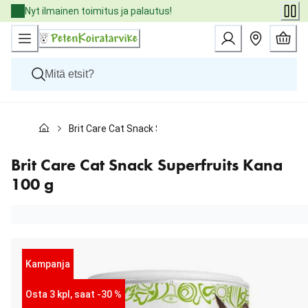
Skip
Nyt ilmainen toimitus ja palautus!
to
Content
Koirat
Brit Care Cat Snack Superfruits Kana 100 g
Kissat
Pieneläimet
Eläinlääkäriruoat
Brit Care Cat Snack Superfruits Kana
Tuotemerkit
100 g
Uutuudet
Tarjoukset
Palvelut
Kampanja
Osta 3 kpl, saat -30 %