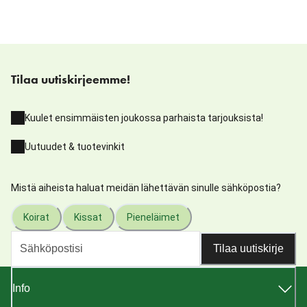
Tilaa uutiskirjeemme!
Kuulet ensimmäisten joukossa parhaista tarjouksista!
Uutuudet & tuotevinkit
Mistä aiheista haluat meidän lähettävän sinulle sähköpostia?
Koirat
Kissat
Pieneläimet
Tilaa uutiskirje
Info