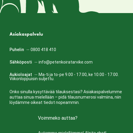
Asiakaspalvelu
Puhelin
--
0800 418 410
Sähköposti
--
info@petenkoiratarvike.com
Aukioloajat
--
Ma-ti ja to-pe 9.00 - 17.00, ke 10.00 - 17.00.
Viikonloppuisin suljettu.
Onko sinulla kysyttävää tilauksestasi? Asiakaspalvelumme
auttaa sinua mielellään – pidä tilausnumerosi valmiina, niin
löydämme oikeat tiedot nopeammin.
Voimmeko auttaa?
Autamme mielellämme!
Aloita chat!