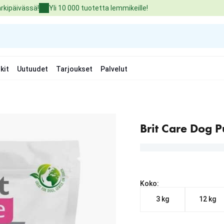
arkipäivässä!
Yli 10 000 tuotetta lemmikeille!
kit
Uutuudet
Tarjoukset
Palvelut
Brit Care Dog 
Koko:
3 kg
12 kg
Nykyinen hinta alkaen 3