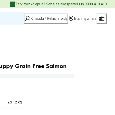
Tarvitsetko apua? Soita asiakaspalveluun 0800 418 410
Kirjaudu / Rekisteröidy
Etsi myymälä
Puppy Grain Free Salmon
2 x 12 kg
1.99 €