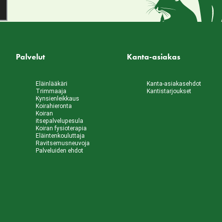
Palvelut
Kanta-asiakas
Eläinlääkäri
Kanta-asiakasehdot
Trimmaaja
Kantistarjoukset
Kynsienleikkaus
Koirahieronta
Koiran
itsepalvelupesula
Koiran fysioterapia
Eläintenkouluttaja
Ravitsemusneuvoja
Palveluiden ehdot