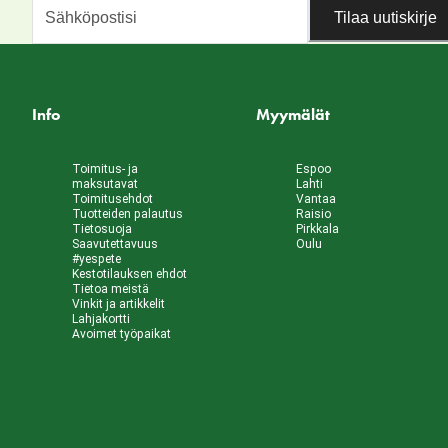
Tilaa uutiskirje
Info
Myymälät
Toimitus- ja
Espoo
maksutavat
Lahti
Toimitusehdot
Vantaa
Tuotteiden palautus
Raisio
Tietosuoja
Pirkkala
Saavutettavuus
Oulu
#yespete
Kestotilauksen ehdot
Tietoa meistä
Vinkit ja artikkelit
Lahjakortti
Avoimet työpaikat