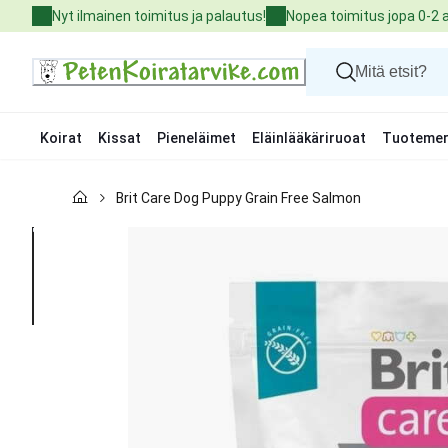
Skip
Nyt ilmainen toimitus ja palautus!
Nopea toimitus jopa 0-2 
to
Content
Koirat
Kissat
Pieneläimet
Eläinlääkäriruoat
Tuotemer
Koirat
Brit Care Dog Puppy Grain Free Salmon
Kissat
Pieneläimet
Eläinlääkäriruoat
Tuotemerkit
Uutuudet
Tarjoukset
Palvelut