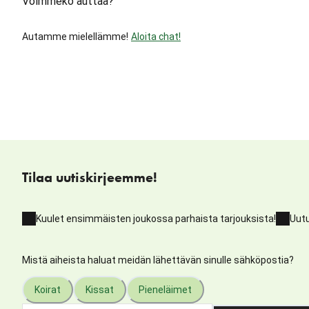
Voimmeko auttaa?
Autamme mielellämme!
Aloita chat!
Tilaa uutiskirjeemme!
Kuulet ensimmäisten joukossa parhaista tarjouksista!
Uutu
Mistä aiheista haluat meidän lähettävän sinulle sähköpostia?
Koirat
Kissat
Pieneläimet