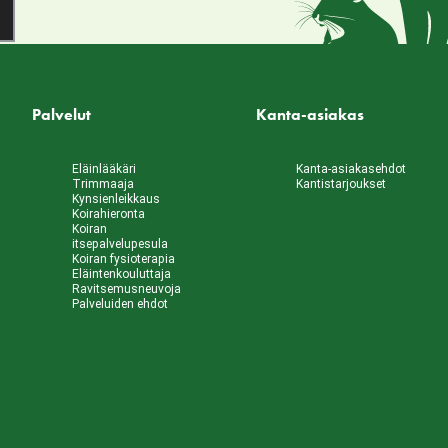
Palvelut
Kanta-asiakas
Eläinlääkäri
Kanta-asiakasehdot
Trimmaaja
Kantistarjoukset
Kynsienleikkaus
Koirahieronta
Koiran
itsepalvelupesula
Koiran fysioterapia
Eläintenkouluttaja
Ravitsemusneuvoja
Palveluiden ehdot