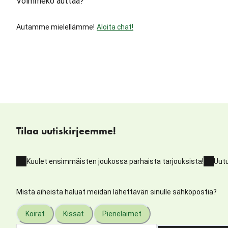
Voimmeko auttaa?
Autamme mielellämme!
Aloita chat!
Tilaa uutiskirjeemme!
Kuulet ensimmäisten joukossa parhaista tarjouksista!
Uutu
Mistä aiheista haluat meidän lähettävän sinulle sähköpostia?
Koirat
Kissat
Pieneläimet