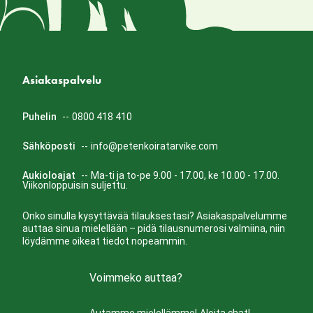
Asiakaspalvelu
Puhelin
--
0800 418 410
Sähköposti
--
info@petenkoiratarvike.com
Aukioloajat
--
Ma-ti ja to-pe 9.00 - 17.00, ke 10.00 - 17.00.
Viikonloppuisin suljettu.
Onko sinulla kysyttävää tilauksestasi? Asiakaspalvelumme
auttaa sinua mielellään – pidä tilausnumerosi valmiina, niin
löydämme oikeat tiedot nopeammin.
Voimmeko auttaa?
Autamme mielellämme!
Aloita chat!