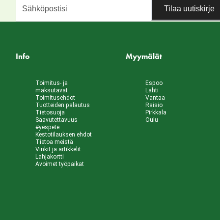
Tilaa uutiskirje
Info
Myymälät
Toimitus- ja
Espoo
maksutavat
Lahti
Toimitusehdot
Vantaa
Tuotteiden palautus
Raisio
Tietosuoja
Pirkkala
Saavutettavuus
Oulu
#yespete
Kestotilauksen ehdot
Tietoa meistä
Vinkit ja artikkelit
Lahjakortti
Avoimet työpaikat