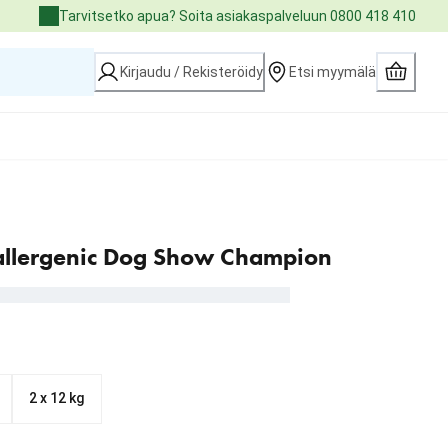
Tarvitsetko apua? Soita asiakaspalveluun 0800 418 410
Kirjaudu / Rekisteröidy
Etsi myymälä
allergenic Dog Show Champion
2 x 12 kg
3.99 €