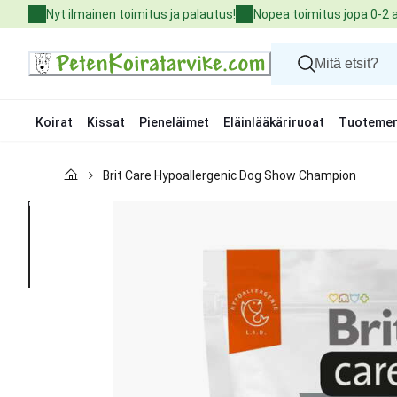
Skip
Nyt ilmainen toimitus ja palautus!
Nopea toimitus jopa 0-2 
to
Content
Koirat
Kissat
Pieneläimet
Eläinlääkäriruoat
Tuotemer
Koirat
Brit Care Hypoallergenic Dog Show Champion
Kissat
Pieneläimet
Eläinlääkäriruoat
Tuotemerkit
Uutuudet
Tarjoukset
Palvelut