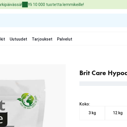
arkipäivässä!
Yli 10 000 tuotetta lemmikeille!
kit
Uutuudet
Tarjoukset
Palvelut
Brit Care Hypo
Koko:
3 kg
12 kg
Nykyinen hinta alkaen 3