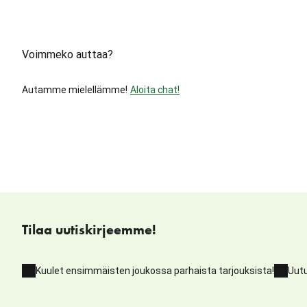
Voimmeko auttaa?
Autamme mielellämme!
Aloita chat!
Tilaa uutiskirjeemme!
Kuulet ensimmäisten joukossa parhaista tarjouksista!
Uutu