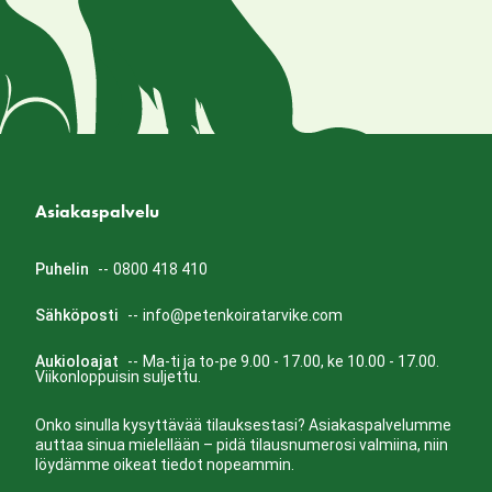
Asiakaspalvelu
Puhelin
--
0800 418 410
Sähköposti
--
info@petenkoiratarvike.com
Aukioloajat
--
Ma-ti ja to-pe 9.00 - 17.00, ke 10.00 - 17.00.
Viikonloppuisin suljettu.
Onko sinulla kysyttävää tilauksestasi? Asiakaspalvelumme
auttaa sinua mielellään – pidä tilausnumerosi valmiina, niin
löydämme oikeat tiedot nopeammin.