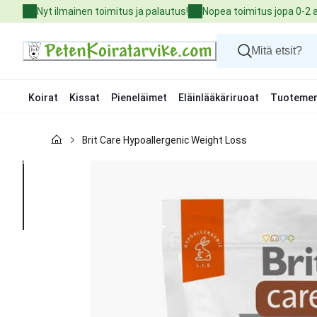
Skip
Nyt ilmainen toimitus ja palautus!
Nopea toimitus jopa 0-2 
to
Content
Koirat
Kissat
Pieneläimet
Eläinlääkäriruoat
Tuotemer
Koirat
Brit Care Hypoallergenic Weight Loss
Kissat
Pieneläimet
Eläinlääkäriruoat
Tuotemerkit
Uutuudet
Tarjoukset
Palvelut