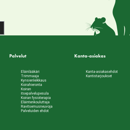
Palvelut
Kanta-asiakas
Eläinlääkäri
Kanta-asiakasehdot
Trimmaaja
Kantistarjoukset
Kynsienleikkaus
Koirahieronta
Koiran
itsepalvelupesula
Koiran fysioterapia
Eläintenkouluttaja
Ravitsemusneuvoja
Palveluiden ehdot