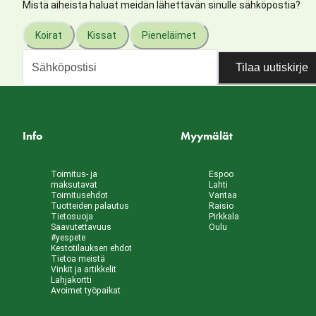
Mistä aiheista haluat meidän lähettävän sinulle sähköpostia?
Koirat
Kissat
Pieneläimet
Tilaa uutiskirje
Info
Myymälät
Toimitus- ja
Espoo
maksutavat
Lahti
Toimitusehdot
Vantaa
Tuotteiden palautus
Raisio
Tietosuoja
Pirkkala
Saavutettavuus
Oulu
#yespete
Kestotilauksen ehdot
Tietoa meistä
Vinkit ja artikkelit
Lahjakortti
Avoimet työpaikat