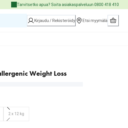
Tarvitsetko apua? Soita asiakaspalveluun 0800 418 410
Kirjaudu / Rekisteröidy
Etsi myymälä
llergenic Weight Loss
2 x 12 kg
3.99 €