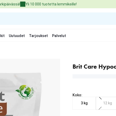
arkipäivässä!
Yli 10 000 tuotetta lemmikeille!
kit
Uutuudet
Tarjoukset
Palvelut
Brit Care Hypoa
Koko:
3 kg
12 kg
Nykyinen hinta alkaen 3