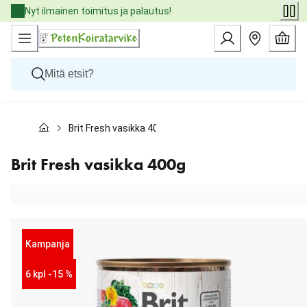
Skip
Nyt ilmainen toimitus ja palautus!
to
Content
Koirat
Brit Fresh vasikka 400g
Kissat
Pieneläimet
Eläinlääkäriruoat
Brit Fresh vasikka 400g
Tuotemerkit
Uutuudet
Tarjoukset
Palvelut
Kampanja
6 kpl -15 %