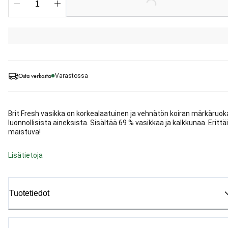
Loading...
Osta verkosta
Varastossa
Brit Fresh vasikka on korkealaatuinen ja vehnätön koiran märkäruok
luonnollisista aineksista. Sisältää 69 % vasikkaa ja kalkkunaa. Erittä
maistuva!
Lisätietoja
Tuotetiedot