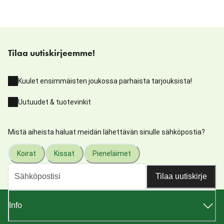
Tilaa uutiskirjeemme!
Kuulet ensimmäisten joukossa parhaista tarjouksista!
Uutuudet & tuotevinkit
Mistä aiheista haluat meidän lähettävän sinulle sähköpostia?
Koirat
Kissat
Pieneläimet
Tilaa uutiskirje
Info