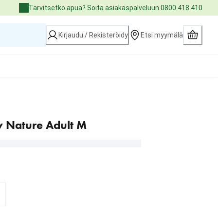
Tarvitsetko apua? Soita asiakaspalveluun 0800 418 410
Kirjaudu / Rekisteröidy
Etsi myymälä
y Nature Adult M
2.99 €