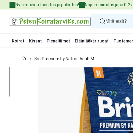
Skip
Nyt ilmainen toimitus ja palautus!
Nopea toimitus jopa 0-2 
to
Content
Koirat
Kissat
Pieneläimet
Eläinlääkäriruoat
Tuotemer
Koirat
Brit Premium by Nature Adult M
Kissat
Pieneläimet
Eläinlääkäriruoat
Tuotemerkit
Uutuudet
Tarjoukset
Palvelut