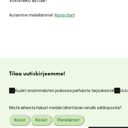
Voimmeko auttaa?
Autamme mielellämme!
Aloita chat!
Tilaa uutiskirjeemme!
Kuulet ensimmäisten joukossa parhaista tarjouksista!
Uutu
Mistä aiheista haluat meidän lähettävän sinulle sähköpostia?
Koirat
Kissat
Pieneläimet