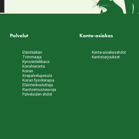
Palvelut
Kanta-asiakas
Eläinlääkäri
Kanta-asiakasehdot
Trimmaaja
Kantistarjoukset
Kynsienleikkaus
Koirahieronta
Koiran
itsepalvelupesula
Koiran fysioterapia
Eläintenkouluttaja
Ravitsemusneuvoja
Palveluiden ehdot