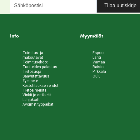
Tilaa uutiskirje
Info
Myymälät
Toimitus- ja
Espoo
maksutavat
Lahti
Toimitusehdot
Vantaa
Tuotteiden palautus
Raisio
Tietosuoja
Pirkkala
Saavutettavuus
Oulu
#yespete
Kestotilauksen ehdot
Tietoa meistä
Vinkit ja artikkelit
Lahjakortti
Avoimet työpaikat