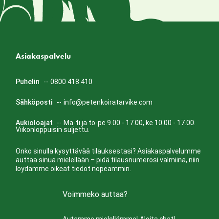
Asiakaspalvelu
Puhelin
--
0800 418 410
Sähköposti
--
info@petenkoiratarvike.com
Aukioloajat
--
Ma-ti ja to-pe 9.00 - 17.00, ke 10.00 - 17.00.
Viikonloppuisin suljettu.
Onko sinulla kysyttävää tilauksestasi? Asiakaspalvelumme
auttaa sinua mielellään – pidä tilausnumerosi valmiina, niin
löydämme oikeat tiedot nopeammin.
Voimmeko auttaa?
Autamme mielellämme!
Aloita chat!