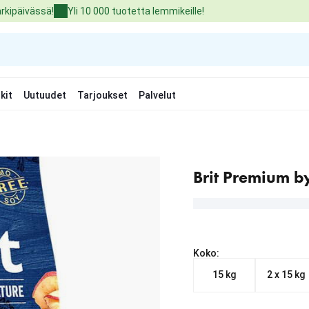
arkipäivässä!
Yli 10 000 tuotetta lemmikeille!
kit
Uutuudet
Tarjoukset
Palvelut
Brit Premium b
Koko:
15 kg
2 x 15 kg
Nykyinen hinta alkaen 4