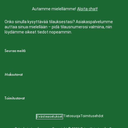
Autamme mielellämme!
Aloita chat!
Onko sinulla kysyttävää tilauksestasi? Asiakaspalvelumme
auttaa sinua mielellään – pidä tilausnumerosi valmiina, niin
löydämme oikeat tiedot nopeammin.
Seuraa meitä
Maksutavat
Toimitustavat
Tietosuoja
Toimitusehdot
Evästeasetukset