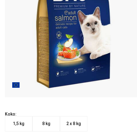
Koko:
1,5 kg
8 kg
2 x 8 kg
Nykyinen hinta alkaen 8.30 €