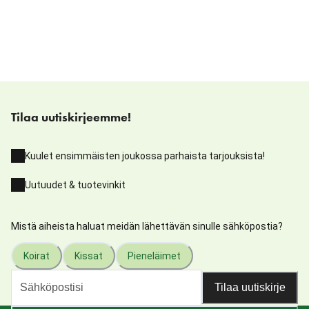
Tilaa uutiskirjeemme!
Kuulet ensimmäisten joukossa parhaista tarjouksista!
Uutuudet & tuotevinkit
Mistä aiheista haluat meidän lähettävän sinulle sähköpostia?
Koirat
Kissat
Pieneläimet
Tilaa uutiskirje