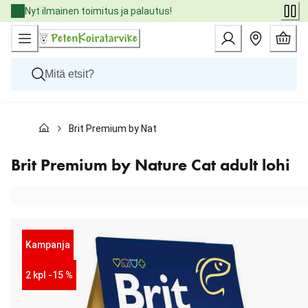
Skip
Nyt ilmainen toimitus ja palautus!
to
Content
Koirat
Brit Premium by Nature Cat adult lohi
Kissat
Pieneläimet
Eläinlääkäriruoat
Brit Premium by Nature Cat adult lohi
Tuotemerkit
Uutuudet
Tarjoukset
Palvelut
Kampanja
2 kpl -15 %