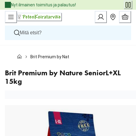
Skip
Nyt ilmainen toimitus ja palautus!
to
Content
Koirat
Brit Premium by Nature SeniorL+XL 15kg
Kissat
Pieneläimet
Eläinlääkäriruoat
Brit Premium by Nature SeniorL+XL
Tuotemerkit
15kg
Uutuudet
Tarjoukset
Palvelut