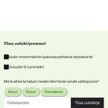
Tilaa uutiskirjeemme!
Kuulet ensimmäisten joukossa parhaista tarjouksista!
Uutuudet & tuotevinkit
Mistä aiheista haluat meidän lähettävän sinulle sähköpostia?
Koirat
Kissat
Pieneläimet
Tilaa uutiskirje