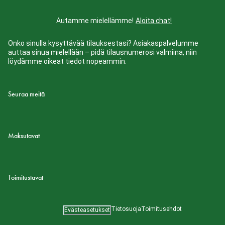
Autamme mielellämme!
Aloita chat!
Onko sinulla kysyttävää tilauksestasi? Asiakaspalvelumme
auttaa sinua mielellään – pidä tilausnumerosi valmiina, niin
löydämme oikeat tiedot nopeammin.
Seuraa meitä
Maksutavat
Toimitustavat
Tietosuoja
Toimitusehdot
Evästeasetukset