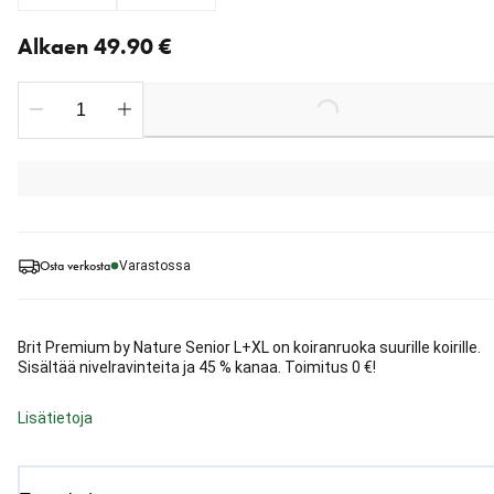
Nykyinen hinta alkaen 49.90 €
Alkaen 49.90 €
Loading...
Osta verkosta
Varastossa
Brit Premium by Nature Senior L+XL on koiranruoka suurille koirille.
Sisältää nivelravinteita ja 45 % kanaa. Toimitus 0 €!
Lisätietoja