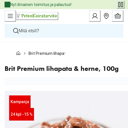
Skip
Nyt ilmainen toimitus ja palautus!
to
Content
Koirat
Brit Premium lihapata & herne, 100g
Kissat
Pieneläimet
Eläinlääkäriruoat
Brit Premium lihapata & herne, 100g
Tuotemerkit
Uutuudet
Tarjoukset
Palvelut
Kampanja
24 kpl -15 %