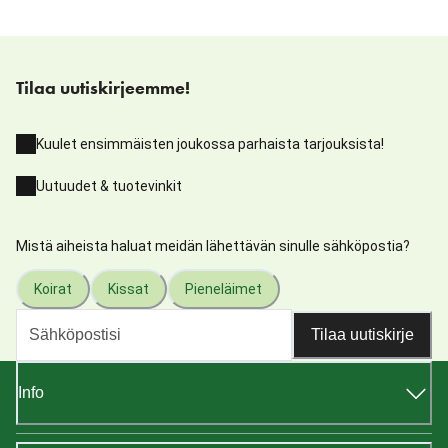
Tilaa uutiskirjeemme!
Kuulet ensimmäisten joukossa parhaista tarjouksista!
Uutuudet & tuotevinkit
Mistä aiheista haluat meidän lähettävän sinulle sähköpostia?
Koirat
Kissat
Pieneläimet
Tilaa uutiskirje
Info