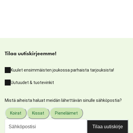
Tilaa uutiskirjeemme!
Kuulet ensimmäisten joukossa parhaista tarjouksista!
Uutuudet & tuotevinkit
Mistä aiheista haluat meidän lähettävän sinulle sähköpostia?
Koirat
Kissat
Pieneläimet
Tilaa uutiskirje