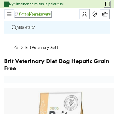
Skip
Nyt ilmainen toimitus ja palautus!
to
Content
Koirat
Brit Veterinary Diet Dog Hepatic Grain Free
Kissat
Pieneläimet
Eläinlääkäriruoat
Brit Veterinary Diet Dog Hepatic Grain
Tuotemerkit
Free
Uutuudet
Tarjoukset
Palvelut