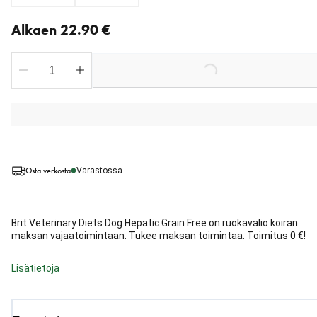
Nykyinen hinta alkaen 22.90 €
Alkaen 22.90 €
Loading...
Osta verkosta
Varastossa
Brit Veterinary Diets Dog Hepatic Grain Free on ruokavalio koiran
maksan vajaatoimintaan. Tukee maksan toimintaa. Toimitus 0 €!
Lisätietoja