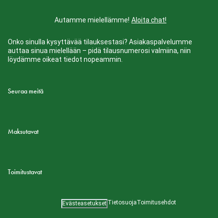
Autamme mielellämme!
Aloita chat!
Onko sinulla kysyttävää tilauksestasi? Asiakaspalvelumme
auttaa sinua mielellään – pidä tilausnumerosi valmiina, niin
löydämme oikeat tiedot nopeammin.
Seuraa meitä
Maksutavat
Toimitustavat
Tietosuoja
Toimitusehdot
Evästeasetukset