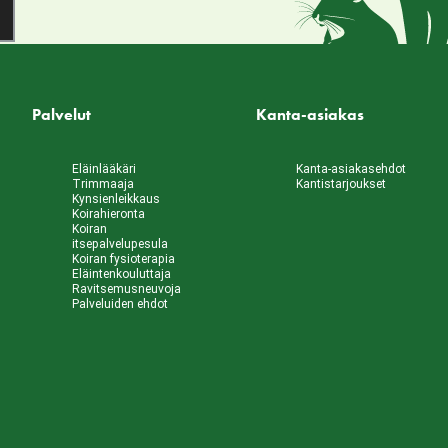
Palvelut
Kanta-asiakas
Eläinlääkäri
Kanta-asiakasehdot
Trimmaaja
Kantistarjoukset
Kynsienleikkaus
Koirahieronta
Koiran
itsepalvelupesula
Koiran fysioterapia
Eläintenkouluttaja
Ravitsemusneuvoja
Palveluiden ehdot