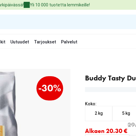
arkipäivässä!
Yli 10 000 tuotetta lemmikeille!
kit
Uutuudet
Tarjoukset
Palvelut
Buddy Tasty Du
-30%
Koko:
2 kg
5 kg
Nykyinen hinta alkaen 2
alkuperäinen hinta 29.00
29
Alkaen 20.30 €