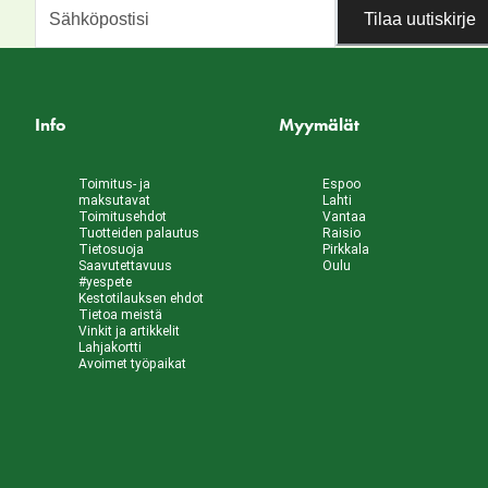
Tilaa uutiskirje
Info
Myymälät
Toimitus- ja
Espoo
maksutavat
Lahti
Toimitusehdot
Vantaa
Tuotteiden palautus
Raisio
Tietosuoja
Pirkkala
Saavutettavuus
Oulu
#yespete
Kestotilauksen ehdot
Tietoa meistä
Vinkit ja artikkelit
Lahjakortti
Avoimet työpaikat