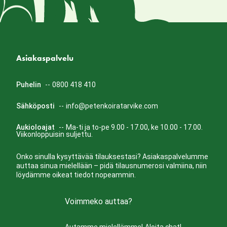
Asiakaspalvelu
Puhelin
--
0800 418 410
Sähköposti
--
info@petenkoiratarvike.com
Aukioloajat
--
Ma-ti ja to-pe 9.00 - 17.00, ke 10.00 - 17.00.
Viikonloppuisin suljettu.
Onko sinulla kysyttävää tilauksestasi? Asiakaspalvelumme
auttaa sinua mielellään – pidä tilausnumerosi valmiina, niin
löydämme oikeat tiedot nopeammin.
Voimmeko auttaa?
Autamme mielellämme!
Aloita chat!