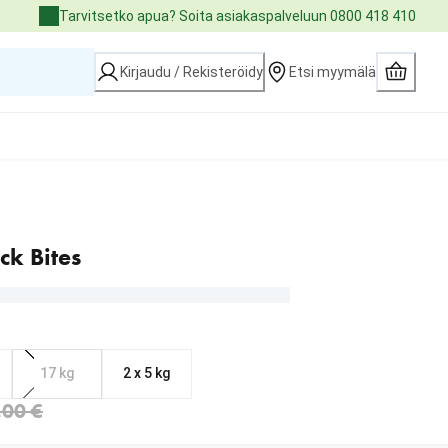
Tarvitsetko apua? Soita asiakaspalveluun 0800 418 410
Kirjaudu / Rekisteröidy
Etsi myymälä
ck Bites
17 kg
2 x 5 kg
0.30 €
 €
.00 €
Loading...