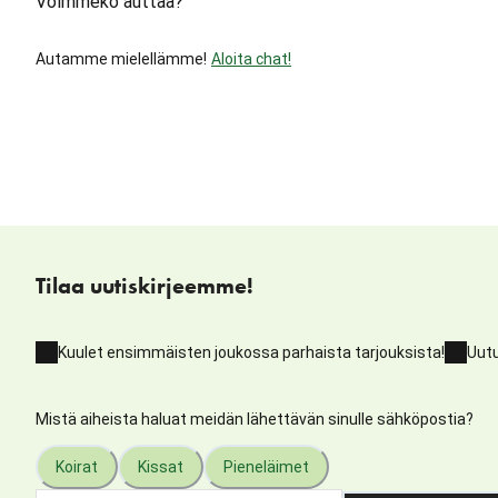
Voimmeko auttaa?
Autamme mielellämme!
Aloita chat!
Tilaa uutiskirjeemme!
Kuulet ensimmäisten joukossa parhaista tarjouksista!
Uutu
Mistä aiheista haluat meidän lähettävän sinulle sähköpostia?
Koirat
Kissat
Pieneläimet