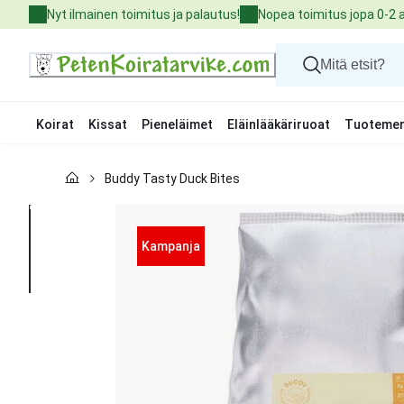
Skip
Nyt ilmainen toimitus ja palautus!
Nopea toimitus jopa 0-2 
to
Content
Koirat
Kissat
Pieneläimet
Eläinlääkäriruoat
Tuotemer
Koirat
Buddy Tasty Duck Bites
Kissat
Pieneläimet
Eläinlääkäriruoat
Tuotemerkit
Kampanja
Uutuudet
Tarjoukset
Palvelut