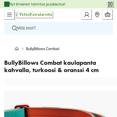
Skip
Nyt ilmainen toimitus ja palautus!
to
Content
Koirat
BullyBillows Combat kaulapanta kahvalla, turkoosi & o
Kissat
Pieneläimet
Eläinlääkäriruoat
BullyBillows Combat kaulapanta
Tuotemerkit
kahvalla, turkoosi & oranssi 4 cm
Uutuudet
Tarjoukset
Palvelut