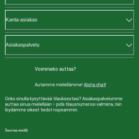
Kanta-asiakas
Asiakaspalvelu
Voimmeko auttaa?
Autamme mielellämme!
Aloita chat!
Onko sinulla kysyttävää tilauksestasi? Asiakaspalvelumme
auttaa sinua mielellään – pidä tilausnumerosi valmiina, niin
löydämme oikeat tiedot nopeammin.
Seuraa meitä