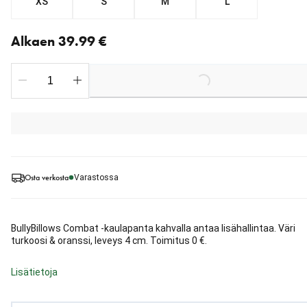
XS
S
M
L
Nykyinen hinta alkaen 39.99 €
Alkaen 39.99 €
Loading...
Osta verkosta
Varastossa
BullyBillows Combat -kaulapanta kahvalla antaa lisähallintaa. Väri
turkoosi & oranssi, leveys 4 cm. Toimitus 0 €.
Lisätietoja