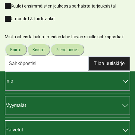
Kuulet ensimmäisten joukossa parhaista tarjouksista!
Uutuudet & tuotevinkit
Mistä aiheista haluat meidän lähettävän sinulle sähköpostia?
Koirat
Kissat
Pieneläimet
Tilaa uutiskirje
Info
Myymälät
Palvelut