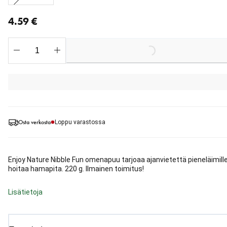
nykyinen hinta 4.59 €
4.59 €
Loading...
Osta verkosta
Loppu varastossa
Enjoy Nature Nibble Fun omenapuu tarjoaa ajanvietettä pieneläimille
hoitaa hamapita. 220 g. Ilmainen toimitus!
Lisätietoja