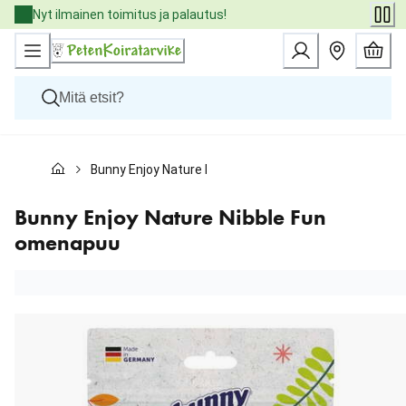
Skip
Nyt ilmainen toimitus ja palautus!
to
Content
Koirat
Bunny Enjoy Nature Nibble Fun omenapuu
Kissat
Pieneläimet
Eläinlääkäriruoat
Bunny Enjoy Nature Nibble Fun
Tuotemerkit
omenapuu
Uutuudet
Tarjoukset
Palvelut