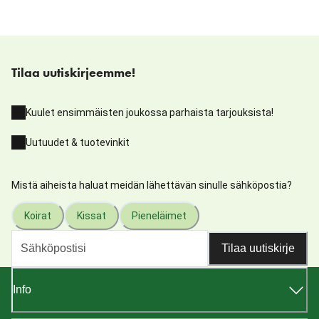
Tilaa uutiskirjeemme!
Kuulet ensimmäisten joukossa parhaista tarjouksista!
Uutuudet & tuotevinkit
Mistä aiheista haluat meidän lähettävän sinulle sähköpostia?
Koirat
Kissat
Pieneläimet
Tilaa uutiskirje
Info