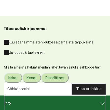
Tilaa uutiskirjeemme!
Kuulet ensimmäisten joukossa parhaista tarjouksista!
Uutuudet & tuotevinkit
Mistä aiheista haluat meidän lähettävän sinulle sähköpostia?
Koirat
Kissat
Pieneläimet
Tilaa uutiskirje
Info