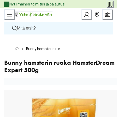
Skip
Nyt ilmainen toimitus ja palautus!
to
Content
Koirat
Bunny hamsterin ruoka HamsterDream Expert 500g
Kissat
Pieneläimet
Eläinlääkäriruoat
Bunny hamsterin ruoka HamsterDream
Tuotemerkit
Expert 500g
Uutuudet
Tarjoukset
Palvelut