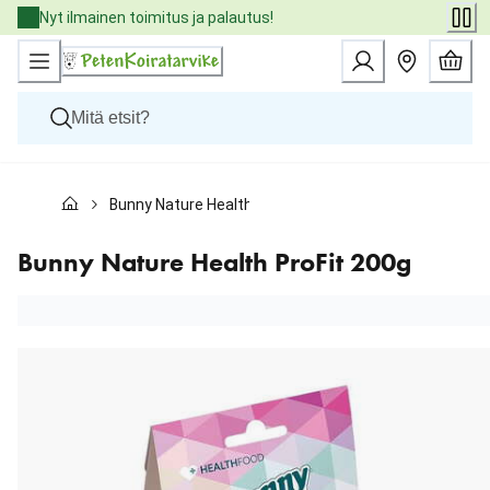
Skip
Nyt ilmainen toimitus ja palautus!
to
Content
Koirat
Bunny Nature Health ProFit 200g
Kissat
Pieneläimet
Eläinlääkäriruoat
Bunny Nature Health ProFit 200g
Tuotemerkit
Uutuudet
Tarjoukset
Palvelut