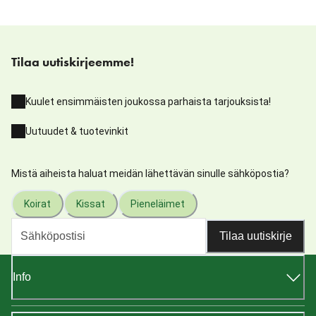
Tilaa uutiskirjeemme!
Kuulet ensimmäisten joukossa parhaista tarjouksista!
Uutuudet & tuotevinkit
Mistä aiheista haluat meidän lähettävän sinulle sähköpostia?
Koirat
Kissat
Pieneläimet
Tilaa uutiskirje
Info