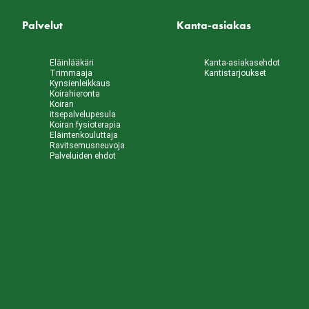
Palvelut
Kanta-asiakas
Eläinlääkäri
Kanta-asiakasehdot
Trimmaaja
Kantistarjoukset
Kynsienleikkaus
Koirahieronta
Koiran
itsepalvelupesula
Koiran fysioterapia
Eläintenkouluttaja
Ravitsemusneuvoja
Palveluiden ehdot