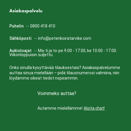
Asiakaspalvelu
Puhelin
--
0800 418 410
Sähköposti
--
info@petenkoiratarvike.com
Aukioloajat
--
Ma-ti ja to-pe 9.00 - 17.00, ke 10.00 - 17.00.
Viikonloppuisin suljettu.
Onko sinulla kysyttävää tilauksestasi? Asiakaspalvelumme
auttaa sinua mielellään – pidä tilausnumerosi valmiina, niin
löydämme oikeat tiedot nopeammin.
Voimmeko auttaa?
Autamme mielellämme!
Aloita chat!