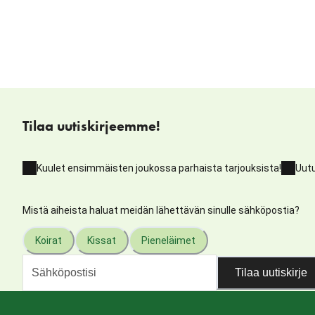
Tilaa uutiskirjeemme!
Kuulet ensimmäisten joukossa parhaista tarjouksista!
Uutu
Mistä aiheista haluat meidän lähettävän sinulle sähköpostia?
Koirat
Kissat
Pieneläimet
Tilaa uutiskirje