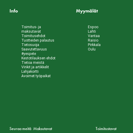
Info
Myymälät
Toimitus- ja
Espoo
maksutavat
Lahti
Toimitusehdot
Vantaa
Tuotteiden palautus
Raisio
Tietosuoja
Pirkkala
Saavutettavuus
Oulu
#yespete
Kestotilauksen ehdot
Tietoa meistä
Vinkit ja artikkelit
Lahjakortti
Avoimet työpaikat
Seuraa meitä
Maksutavat
Toimitustavat