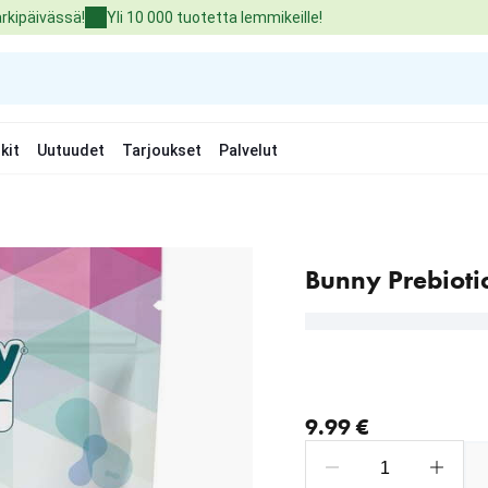
arkipäivässä!
Yli 10 000 tuotetta lemmikeille!
kit
Uutuudet
Tarjoukset
Palvelut
Bunny Prebioti
nykyinen hinta 9.99 €
9.99 €