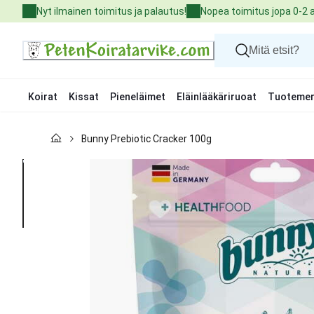
Skip
Nyt ilmainen toimitus ja palautus!
Nopea toimitus jopa 0-2 
to
Content
Koirat
Kissat
Pieneläimet
Eläinlääkäriruoat
Tuotemer
Koirat
Bunny Prebiotic Cracker 100g
Kissat
Pieneläimet
Eläinlääkäriruoat
Tuotemerkit
Uutuudet
Tarjoukset
Palvelut