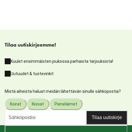
Tilaa uutiskirjeemme!
Kuulet ensimmäisten joukossa parhaista tarjouksista!
Uutuudet & tuotevinkit
Mistä aiheista haluat meidän lähettävän sinulle sähköpostia?
Koirat
Kissat
Pieneläimet
Tilaa uutiskirje