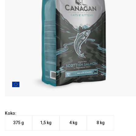
Koko:
375 g
1,5 kg
4 kg
8 kg
Nykyinen hinta alkaen 9.59 €