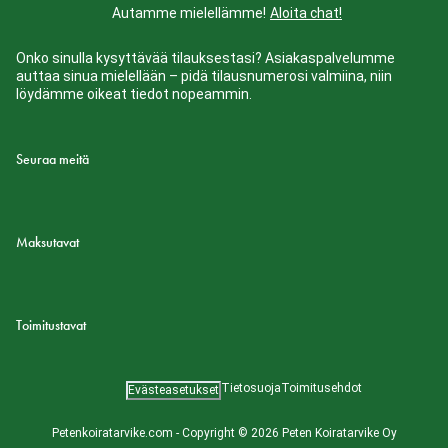
Autamme mielellämme!
Aloita chat!
Onko sinulla kysyttävää tilauksestasi? Asiakaspalvelumme
auttaa sinua mielellään – pidä tilausnumerosi valmiina, niin
löydämme oikeat tiedot nopeammin.
Seuraa meitä
Maksutavat
Toimitustavat
Tietosuoja
Toimitusehdot
Evästeasetukset
Petenkoiratarvike.com - Copyright © 2026 Peten Koiratarvike Oy