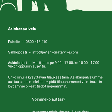
Asiakaspalvelu
Puhelin
--
0800 418 410
Sähköposti
--
info@petenkoiratarvike.com
Aukioloajat
--
Ma-ti ja to-pe 9.00 - 17.00, ke 10.00 - 17.00.
Viikonloppuisin suljettu.
Onko sinulla kysyttävää tilauksestasi? Asiakaspalvelumme
auttaa sinua mielellään – pidä tilausnumerosi valmiina, niin
löydämme oikeat tiedot nopeammin.
Voimmeko auttaa?
Autamme mielellämme!
Aloita chat!