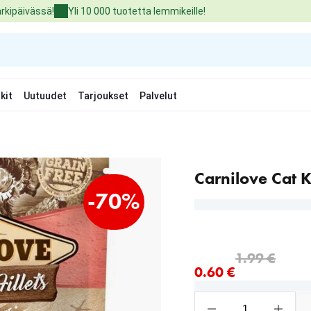
arkipäivässä!
Yli 10 000 tuotetta lemmikeille!
kit
Uutuudet
Tarjoukset
Palvelut
Carnilove Cat 
-70%
nykyinen hinta 0.60 €
alkuperäinen hinta 1.99 
1.99 €
0.60 €