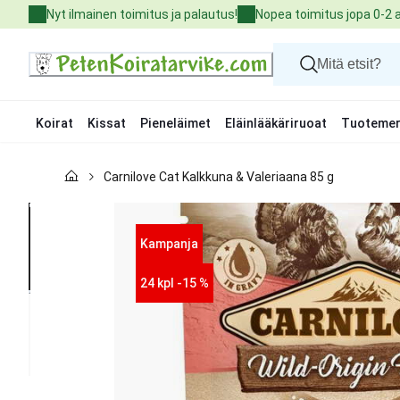
Skip
Nyt ilmainen toimitus ja palautus!
Nopea toimitus jopa 0-2 
to
Content
Koirat
Kissat
Pieneläimet
Eläinlääkäriruoat
Tuotemer
Koirat
Carnilove Cat Kalkkuna & Valeriaana 85 g
Kissat
Pieneläimet
Eläinlääkäriruoat
Tuotemerkit
Kampanja
Uutuudet
Tarjoukset
24 kpl -15 %
Palvelut