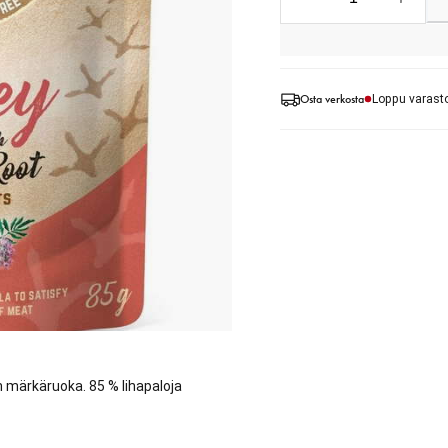
Osta verkosta
Loppu varast
n märkäruoka. 85 % lihapaloja