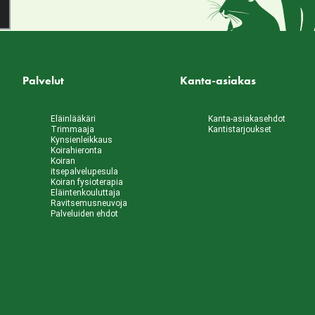
Palvelut
Kanta-asiakas
Eläinlääkäri
Kanta-asiakasehdot
Trimmaaja
Kantistarjoukset
Kynsienleikkaus
Koirahieronta
Koiran
itsepalvelupesula
Koiran fysioterapia
Eläintenkouluttaja
Ravitsemusneuvoja
Palveluiden ehdot