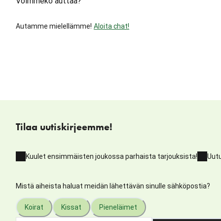
Voimmeko auttaa?
Autamme mielellämme!
Aloita chat!
Tilaa uutiskirjeemme!
Kuulet ensimmäisten joukossa parhaista tarjouksista!
Uutu
Mistä aiheista haluat meidän lähettävän sinulle sähköpostia?
Koirat
Kissat
Pieneläimet