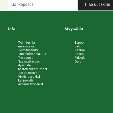
Tilaa uutiskirje
Info
Myymälät
Toimitus- ja
Espoo
maksutavat
Lahti
Toimitusehdot
Vantaa
Tuotteiden palautus
Raisio
Tietosuoja
Pirkkala
Saavutettavuus
Oulu
#yespete
Kestotilauksen ehdot
Tietoa meistä
Vinkit ja artikkelit
Lahjakortti
Avoimet työpaikat