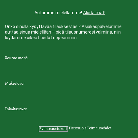
Autamme mielellämme!
Aloita chat!
Onko sinulla kysyttävää tilauksestasi? Asiakaspalvelumme
auttaa sinua mielellään – pidä tilausnumerosi valmiina, niin
löydämme oikeat tiedot nopeammin.
Seuraa meitä
Maksutavat
Toimitustavat
Tietosuoja
Toimitusehdot
Evästeasetukset