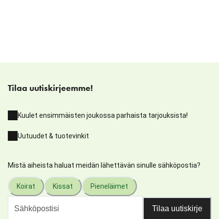
Tilaa uutiskirjeemme!
Kuulet ensimmäisten joukossa parhaista tarjouksista!
Uutuudet & tuotevinkit
Mistä aiheista haluat meidän lähettävän sinulle sähköpostia?
Koirat
Kissat
Pieneläimet
Tilaa uutiskirje