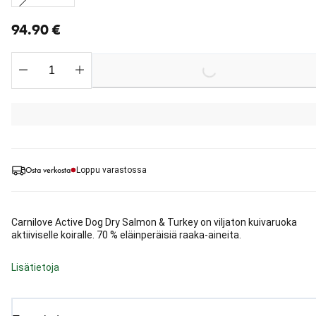
nykyinen hinta 94.90 €
94.90 €
Loading...
Osta verkosta
Loppu varastossa
Carnilove Active Dog Dry Salmon & Turkey on viljaton kuivaruoka
aktiiviselle koiralle. 70 % eläinperäisiä raaka-aineita.
Lisätietoja