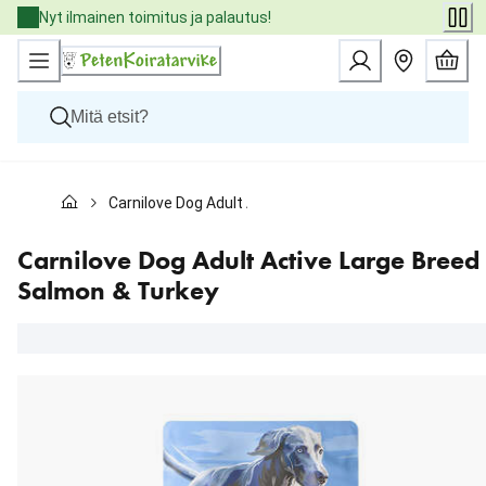
Skip
Nyt ilmainen toimitus ja palautus!
to
Content
Koirat
Carnilove Dog Adult Active Large Breed Salmon & Turk
Kissat
Pieneläimet
Eläinlääkäriruoat
Carnilove Dog Adult Active Large Breed
Tuotemerkit
Salmon & Turkey
Uutuudet
Tarjoukset
Palvelut