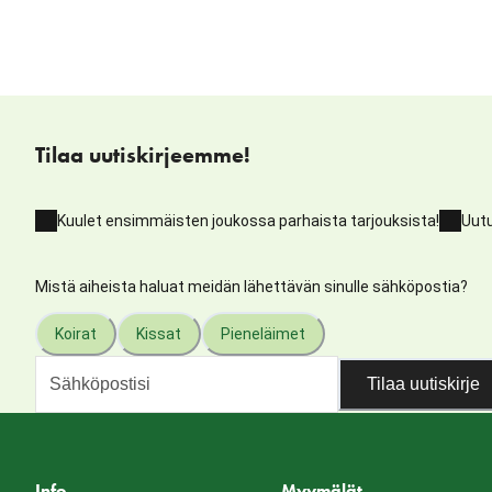
Tilaa uutiskirjeemme!
Kuulet ensimmäisten joukossa parhaista tarjouksista!
Uutu
Mistä aiheista haluat meidän lähettävän sinulle sähköpostia?
Koirat
Kissat
Pieneläimet
Tilaa uutiskirje
Info
Myymälät