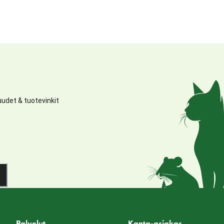
udet & tuotevinkit
Palvelut
Kanta-asiakas