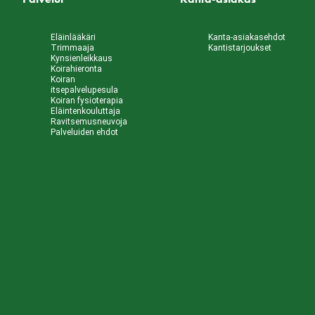
Eläinlääkäri
Kanta-asiakasehdot
Trimmaaja
Kantistarjoukset
Kynsienleikkaus
Koirahieronta
Koiran
itsepalvelupesula
Koiran fysioterapia
Eläintenkouluttaja
Ravitsemusneuvoja
Palveluiden ehdot