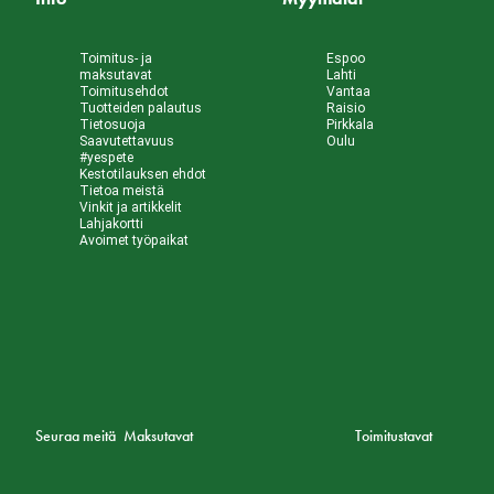
Toimitus- ja
Espoo
maksutavat
Lahti
Toimitusehdot
Vantaa
Tuotteiden palautus
Raisio
Tietosuoja
Pirkkala
Saavutettavuus
Oulu
#yespete
Kestotilauksen ehdot
Tietoa meistä
Vinkit ja artikkelit
Lahjakortti
Avoimet työpaikat
Seuraa meitä
Maksutavat
Toimitustavat