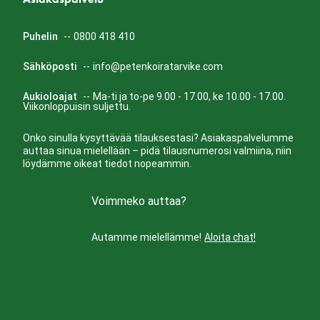
Puhelin
--
0800 418 410
Sähköposti
--
info@petenkoiratarvike.com
Aukioloajat
--
Ma-ti ja to-pe 9.00 - 17.00, ke 10.00 - 17.00.
Viikonloppuisin suljettu.
Onko sinulla kysyttävää tilauksestasi? Asiakaspalvelumme
auttaa sinua mielellään – pidä tilausnumerosi valmiina, niin
löydämme oikeat tiedot nopeammin.
Voimmeko auttaa?
Autamme mielellämme!
Aloita chat!