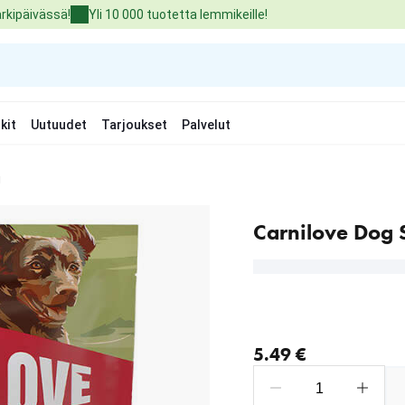
arkipäivässä!
Yli 10 000 tuotetta lemmikeille!
kit
Uutuudet
Tarjoukset
Palvelut
g
Carnilove Dog 
nykyinen hinta 5.49 €
5.49 €