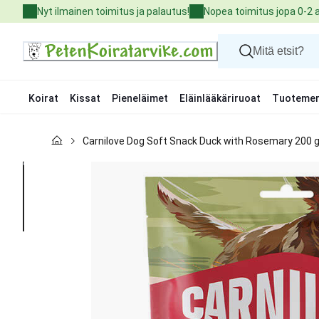
Skip
Nyt ilmainen toimitus ja palautus!
Nopea toimitus jopa 0-2 
to
Content
Koirat
Kissat
Pieneläimet
Eläinlääkäriruoat
Tuotemer
Koirat
Carnilove Dog Soft Snack Duck with Rosemary 200 
Kissat
Pieneläimet
Eläinlääkäriruoat
Tuotemerkit
Uutuudet
Tarjoukset
Palvelut