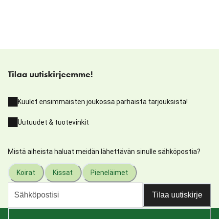
Tilaa uutiskirjeemme!
Kuulet ensimmäisten joukossa parhaista tarjouksista!
Uutuudet & tuotevinkit
Mistä aiheista haluat meidän lähettävän sinulle sähköpostia?
Koirat
Kissat
Pieneläimet
Tilaa uutiskirje