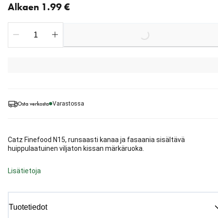
Alkaen 1.99 €
Loading...
Osta verkosta
Varastossa
Catz Finefood N15, runsaasti kanaa ja fasaania sisältävä
huippulaatuinen viljaton kissan märkäruoka.
Lisätietoja
Tuotetiedot