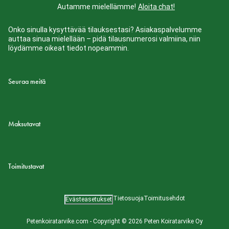
Autamme mielellämme!
Aloita chat!
Onko sinulla kysyttävää tilauksestasi? Asiakaspalvelumme
auttaa sinua mielellään – pidä tilausnumerosi valmiina, niin
löydämme oikeat tiedot nopeammin.
Seuraa meitä
Maksutavat
Toimitustavat
Tietosuoja
Toimitusehdot
Evästeasetukset
Petenkoiratarvike.com - Copyright © 2026 Peten Koiratarvike Oy