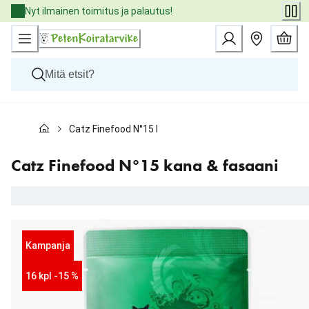
Skip
Nyt ilmainen toimitus ja palautus!
to
Content
Koirat
Catz Finefood N°15 kana & fasaani
Kissat
Pieneläimet
Eläinlääkäriruoat
Catz Finefood N°15 kana & fasaani
Tuotemerkit
Uutuudet
Tarjoukset
Palvelut
Kampanja
16 kpl -15 %