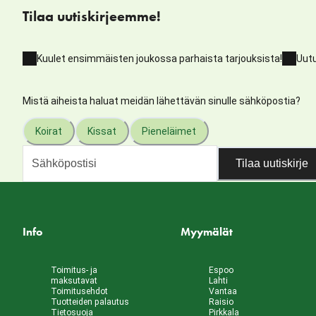
Tilaa uutiskirjeemme!
Kuulet ensimmäisten joukossa parhaista tarjouksista!
Uutu
Mistä aiheista haluat meidän lähettävän sinulle sähköpostia?
Koirat
Kissat
Pieneläimet
Tilaa uutiskirje
Info
Myymälät
Toimitus- ja
Espoo
maksutavat
Lahti
Toimitusehdot
Vantaa
Tuotteiden palautus
Raisio
Tietosuoja
Pirkkala