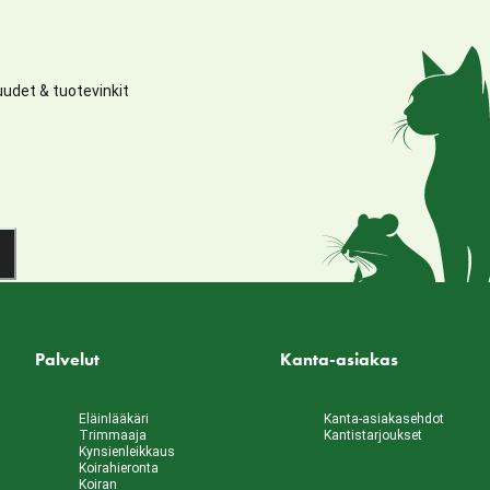
udet & tuotevinkit
Palvelut
Kanta-asiakas
Eläinlääkäri
Kanta-asiakasehdot
Trimmaaja
Kantistarjoukset
Kynsienleikkaus
Koirahieronta
Koiran