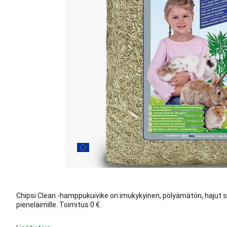
Chipsi Clean -hamppukuivike on imukykyinen, pölyämätön, hajut si
pieneläimille. Toimitus 0 €.