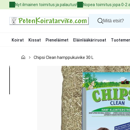
Skip
Nyt ilmainen toimitus ja palautus!
Nopea toimitus jopa 0-2 
to
Content
Koirat
Kissat
Pieneläimet
Eläinlääkäriruoat
Tuotemer
Koirat
Chipsi Clean hamppukuivike 30 L
Kissat
Pieneläimet
Eläinlääkäriruoat
Tuotemerkit
Uutuudet
Tarjoukset
Palvelut