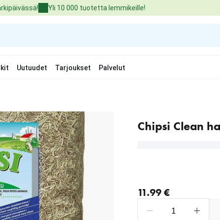
arkipäivässä!
Yli 10 000 tuotetta lemmikeille!
kit
Uutuudet
Tarjoukset
Palvelut
Chipsi Clean h
nykyinen hinta 11.99 €
11.99 €