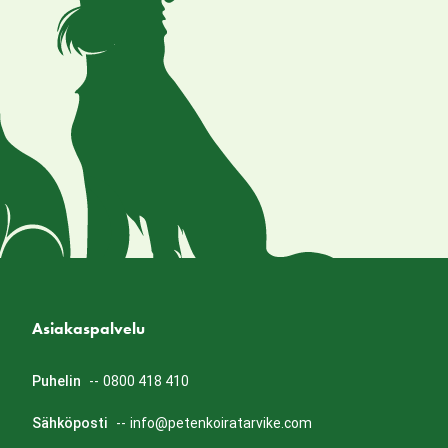
Asiakaspalvelu
Puhelin
--
0800 418 410
Sähköposti
--
info@petenkoiratarvike.com