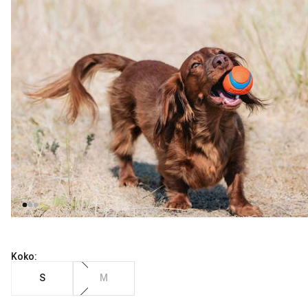
Koko:
S
M
Nykyinen hinta alkaen 8.99 €