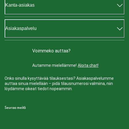
Kanta-asiakas
Asiakaspalvelu
Voimmeko auttaa?
Autamme mielellämme!
Aloita chat!
Onko sinulla kysyttävää tilauksestasi? Asiakaspalvelumme
auttaa sinua mielellään – pidä tilausnumerosi valmiina, niin
löydämme oikeat tiedot nopeammin.
Seuraa meitä