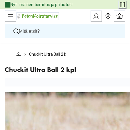
Skip
Nyt ilmainen toimitus ja palautus!
to
Content
Koirat
Chuckit Ultra Ball 2 kpl
Kissat
Pieneläimet
Eläinlääkäriruoat
Chuckit Ultra Ball 2 kpl
Tuotemerkit
Uutuudet
Tarjoukset
Palvelut