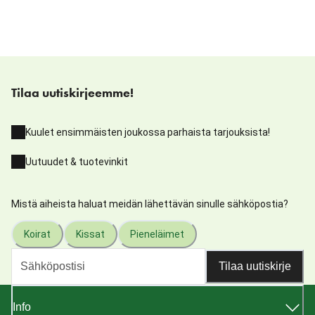
Tilaa uutiskirjeemme!
Kuulet ensimmäisten joukossa parhaista tarjouksista!
Uutuudet & tuotevinkit
Mistä aiheista haluat meidän lähettävän sinulle sähköpostia?
Koirat
Kissat
Pieneläimet
Tilaa uutiskirje
Info