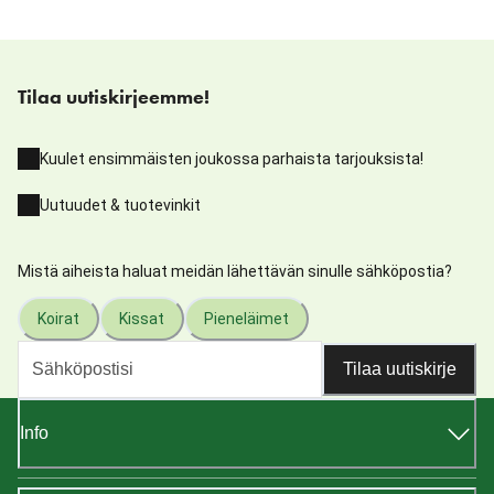
Tilaa uutiskirjeemme!
Kuulet ensimmäisten joukossa parhaista tarjouksista!
Uutuudet & tuotevinkit
Mistä aiheista haluat meidän lähettävän sinulle sähköpostia?
Koirat
Kissat
Pieneläimet
Tilaa uutiskirje
Info