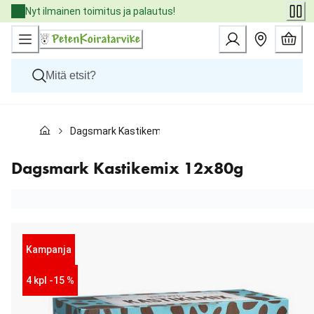
Skip
Nyt ilmainen toimitus ja palautus!
to
Content
Koirat
Dagsmark Kastikemix 12x80g
Kissat
Pieneläimet
Eläinlääkäriruoat
Dagsmark Kastikemix 12x80g
Tuotemerkit
Uutuudet
Tarjoukset
Palvelut
Kampanja
4 kpl -15 %