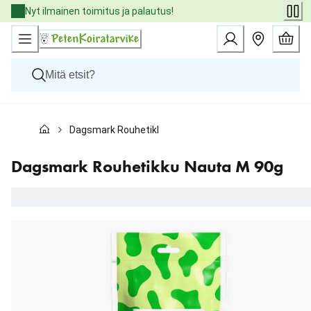
Skip
Nyt ilmainen toimitus ja palautus!
to
Content
Koirat
Dagsmark Rouhetikku Nauta M 90g
Kissat
Pieneläimet
Eläinlääkäriruoat
Dagsmark Rouhetikku Nauta M 90g
Tuotemerkit
Uutuudet
Tarjoukset
Palvelut