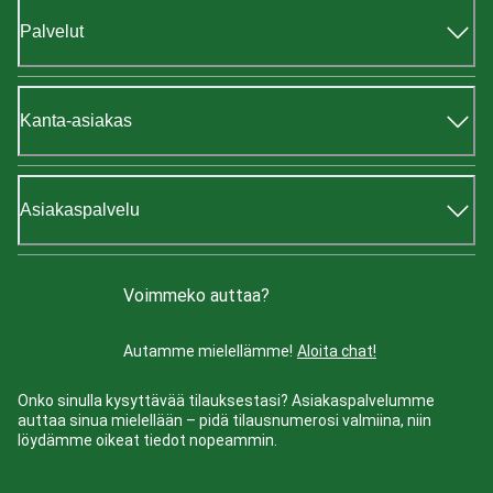
Palvelut
Kanta-asiakas
Asiakaspalvelu
Voimmeko auttaa?
Autamme mielellämme!
Aloita chat!
Onko sinulla kysyttävää tilauksestasi? Asiakaspalvelumme
auttaa sinua mielellään – pidä tilausnumerosi valmiina, niin
löydämme oikeat tiedot nopeammin.