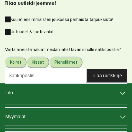
Tilaa uutiskirjeemme!
Kuulet ensimmäisten joukossa parhaista tarjouksista!
Uutuudet & tuotevinkit
Mistä aiheista haluat meidän lähettävän sinulle sähköpostia?
Koirat
Kissat
Pieneläimet
Tilaa uutiskirje
Info
Myymälät