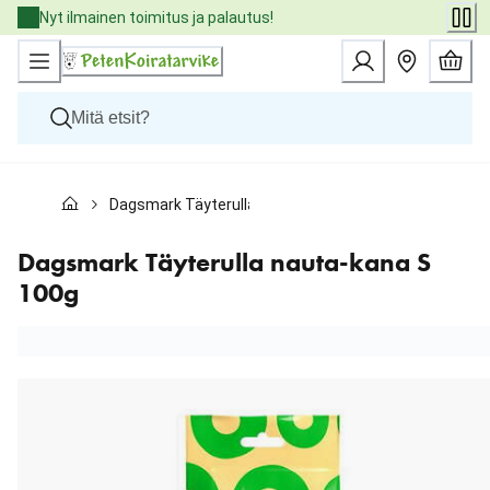
Skip
Nyt ilmainen toimitus ja palautus!
to
Content
Koirat
Dagsmark Täyterulla nauta-kana S 100g
Kissat
Pieneläimet
Eläinlääkäriruoat
Dagsmark Täyterulla nauta-kana S
Tuotemerkit
100g
Uutuudet
Tarjoukset
Palvelut