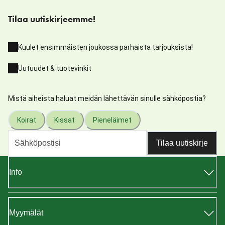
Tilaa uutiskirjeemme!
Kuulet ensimmäisten joukossa parhaista tarjouksista!
Uutuudet & tuotevinkit
Mistä aiheista haluat meidän lähettävän sinulle sähköpostia?
Koirat
Kissat
Pieneläimet
Tilaa uutiskirje
Info
Myymälät