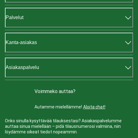
Palvelut
Kanta-asiakas
Asiakaspalvelu
Voimmeko auttaa?
Autamme mielellämme!
Aloita chat!
Onko sinulla kysyttävää tilauksestasi? Asiakaspalvelumme
auttaa sinua mielellään – pidä tilausnumerosi valmiina, niin
löydämme oikeat tiedot nopeammin.