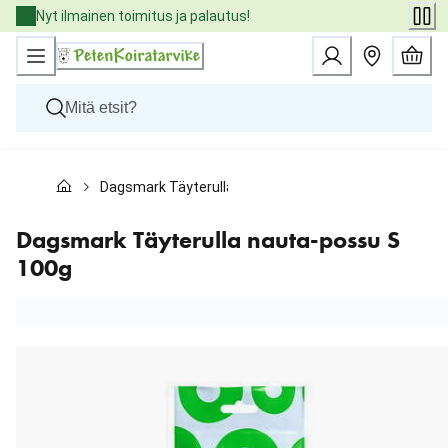
Skip
Nyt ilmainen toimitus ja palautus!
to
Content
Koirat
Dagsmark Täyterulla nauta-possu S 100g
Kissat
Pieneläimet
Eläinlääkäriruoat
Dagsmark Täyterulla nauta-possu S
Tuotemerkit
100g
Uutuudet
Tarjoukset
Palvelut