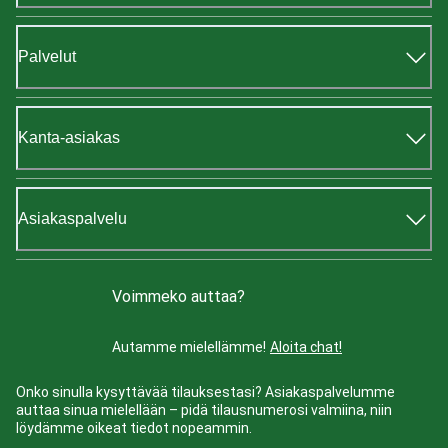
Palvelut
Kanta-asiakas
Asiakaspalvelu
Voimmeko auttaa?
Autamme mielellämme!
Aloita chat!
Onko sinulla kysyttävää tilauksestasi? Asiakaspalvelumme
auttaa sinua mielellään – pidä tilausnumerosi valmiina, niin
löydämme oikeat tiedot nopeammin.