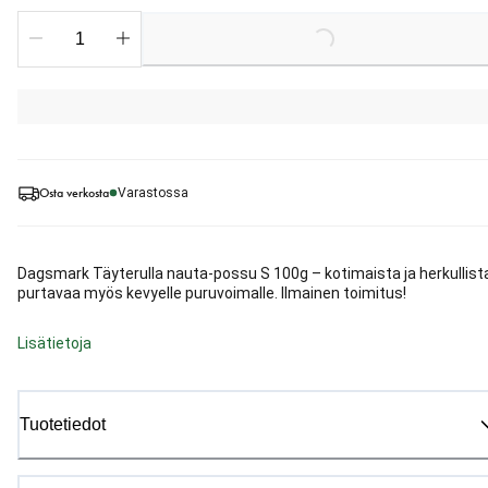
Loading...
Osta verkosta
Varastossa
Dagsmark Täyterulla nauta-possu S 100g – kotimaista ja herkullist
purtavaa myös kevyelle puruvoimalle. Ilmainen toimitus!
Lisätietoja
Tuotetiedot