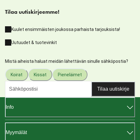
Tilaa uutiskirjeemme!
Kuulet ensimmäisten joukossa parhaista tarjouksista!
Uutuudet & tuotevinkit
Mistä aiheista haluat meidän lähettävän sinulle sähköpostia?
Koirat
Kissat
Pieneläimet
Tilaa uutiskirje
Info
Myymälät