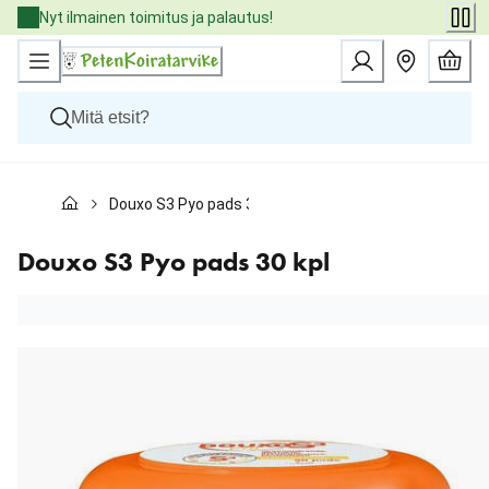
Skip
Nyt ilmainen toimitus ja palautus!
to
Content
Koirat
Douxo S3 Pyo pads 30 kpl
Kissat
Pieneläimet
Eläinlääkäriruoat
Douxo S3 Pyo pads 30 kpl
Tuotemerkit
Uutuudet
Tarjoukset
Palvelut