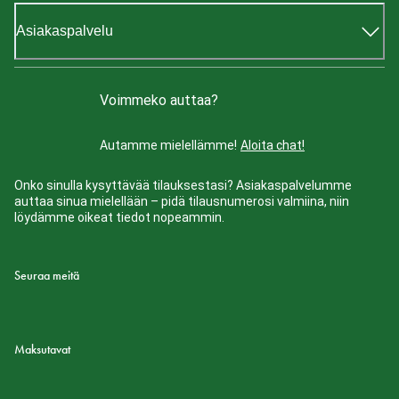
Asiakaspalvelu
Voimmeko auttaa?
Autamme mielellämme!
Aloita chat!
Onko sinulla kysyttävää tilauksestasi? Asiakaspalvelumme
auttaa sinua mielellään – pidä tilausnumerosi valmiina, niin
löydämme oikeat tiedot nopeammin.
Seuraa meitä
Maksutavat