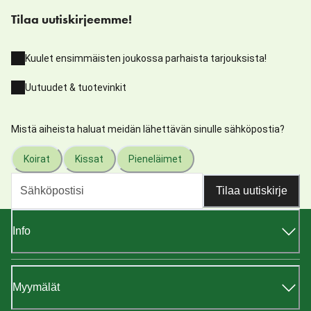
Tilaa uutiskirjeemme!
Kuulet ensimmäisten joukossa parhaista tarjouksista!
Uutuudet & tuotevinkit
Mistä aiheista haluat meidän lähettävän sinulle sähköpostia?
Koirat
Kissat
Pieneläimet
Tilaa uutiskirje
Info
Myymälät