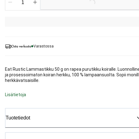
Loading...
Osta verkosta
Varastossa
Eat Rustic Lammastikku 50 g on rapea purutikku koiralle. Luonnollin
ja prosessoimaton koiran herkku, 100 % lampaansuolta. Sopii monil
herkkävatsaisille.
Lisätietoja
Tuotetiedot