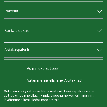
Palvelut
Kanta-asiakas
Asiakaspalvelu
Voimmeko auttaa?
Autamme mielellämme!
Aloita chat!
Onko sinulla kysyttävää tilauksestasi? Asiakaspalvelumme
auttaa sinua mielellään – pidä tilausnumerosi valmiina, niin
löydämme oikeat tiedot nopeammin.