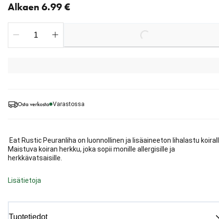
Alkaen 6.99 €
Loading...
Osta verkosta
Varastossa
Eat Rustic Peuranliha on luonnollinen ja lisäaineeton lihalastu koirall
Maistuva koiran herkku, joka sopii monille allergisille ja
herkkävatsaisille.
Lisätietoja
Tuotetiedot