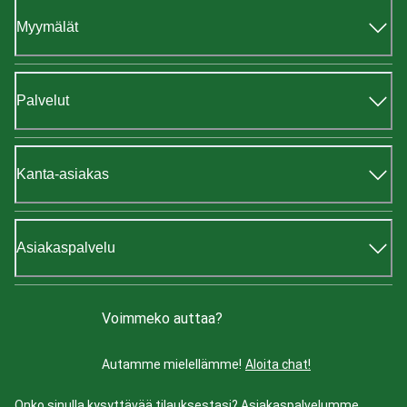
Myymälät
Palvelut
Kanta-asiakas
Asiakaspalvelu
Voimmeko auttaa?
Autamme mielellämme!
Aloita chat!
Onko sinulla kysyttävää tilauksestasi? Asiakaspalvelumme