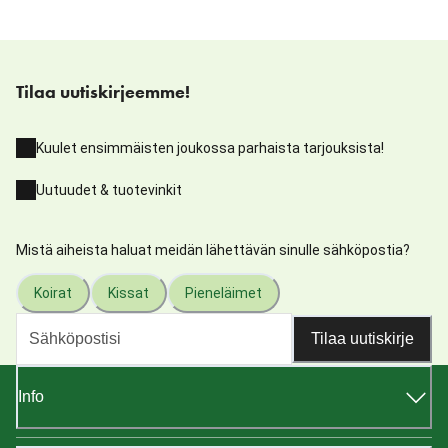
Tilaa uutiskirjeemme!
Kuulet ensimmäisten joukossa parhaista tarjouksista!
Uutuudet & tuotevinkit
Mistä aiheista haluat meidän lähettävän sinulle sähköpostia?
Koirat
Kissat
Pieneläimet
Tilaa uutiskirje
Info