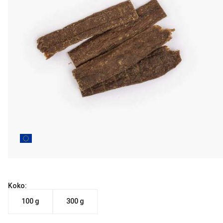
Koko:
100 g
300 g
Nykyinen hinta alkaen 6.99 €