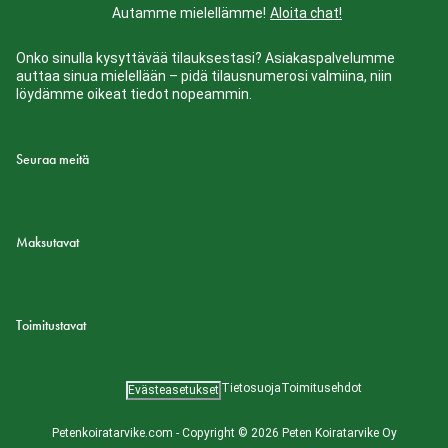
Autamme mielellämme!
Aloita chat!
Onko sinulla kysyttävää tilauksestasi? Asiakaspalvelumme
auttaa sinua mielellään – pidä tilausnumerosi valmiina, niin
löydämme oikeat tiedot nopeammin.
Seuraa meitä
Maksutavat
Toimitustavat
Tietosuoja
Toimitusehdot
Evästeasetukset
Petenkoiratarvike.com - Copyright © 2026 Peten Koiratarvike Oy