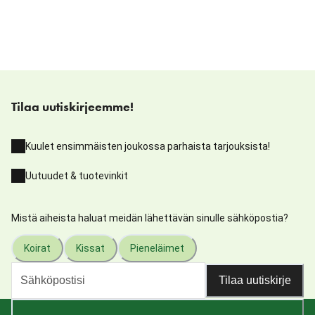
Tilaa uutiskirjeemme!
Kuulet ensimmäisten joukossa parhaista tarjouksista!
Uutuudet & tuotevinkit
Mistä aiheista haluat meidän lähettävän sinulle sähköpostia?
Koirat
Kissat
Pieneläimet
Tilaa uutiskirje