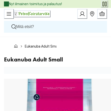
Skip
Nyt ilmainen toimitus ja palautus!
to
Content
Koirat
Eukanuba Adult Small
Kissat
Pieneläimet
Eläinlääkäriruoat
Eukanuba Adult Small
Tuotemerkit
Uutuudet
Tarjoukset
Palvelut