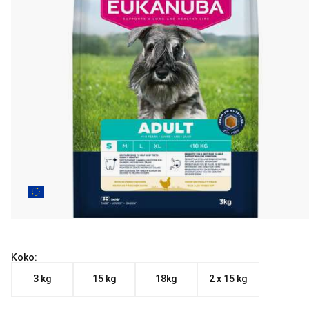
Koko:
3 kg
15 kg
18kg
2 x 15 kg
Nykyinen hinta alkaen 24.90 €