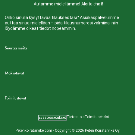
Autamme mielellämme!
Aloita chat!
Onko sinulla kysyttävää tilauksestasi? Asiakaspalvelumme
auttaa sinua mielellään – pidä tilausnumerosi valmiina, niin
löydämme oikeat tiedot nopeammin.
Seuraa meitä
Maksutavat
Toimitustavat
Tietosuoja
Toimitusehdot
Evästeasetukset
Petenkoiratarvike.com - Copyright © 2026 Peten Koiratarvike Oy