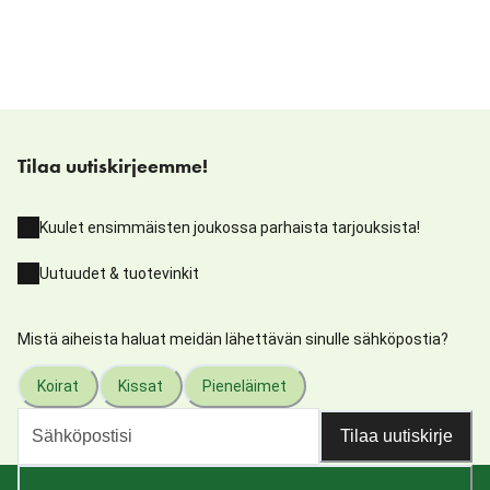
Tilaa uutiskirjeemme!
Kuulet ensimmäisten joukossa parhaista tarjouksista!
Uutuudet & tuotevinkit
Mistä aiheista haluat meidän lähettävän sinulle sähköpostia?
Koirat
Kissat
Pieneläimet
Tilaa uutiskirje