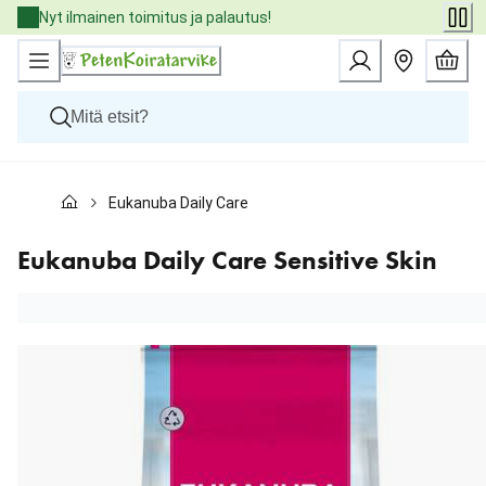
Skip
Nyt ilmainen toimitus ja palautus!
to
Content
Koirat
Eukanuba Daily Care Sensitive Skin
Kissat
Pieneläimet
Eläinlääkäriruoat
Eukanuba Daily Care Sensitive Skin
Tuotemerkit
Uutuudet
Tarjoukset
Palvelut