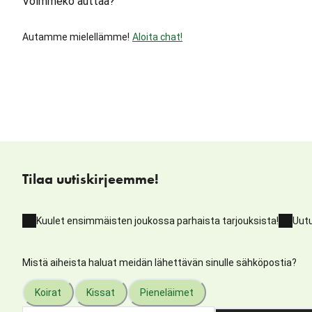
Voimmeko auttaa?
Autamme mielellämme!
Aloita chat!
Tilaa uutiskirjeemme!
Kuulet ensimmäisten joukossa parhaista tarjouksista!
Uutu
Mistä aiheista haluat meidän lähettävän sinulle sähköpostia?
Koirat
Kissat
Pieneläimet