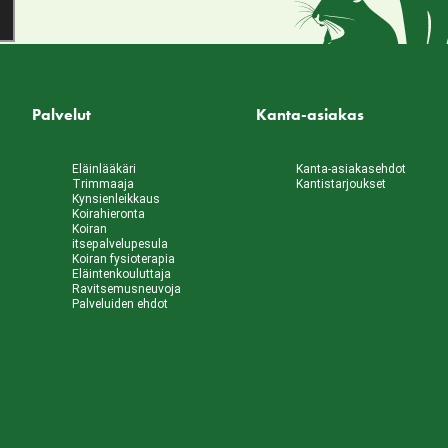
Palvelut
Kanta-asiakas
Eläinlääkäri
Kanta-asiakasehdot
Trimmaaja
Kantistarjoukset
Kynsienleikkaus
Koirahieronta
Koiran
itsepalvelupesula
Koiran fysioterapia
Eläintenkouluttaja
Ravitsemusneuvoja
Palveluiden ehdot