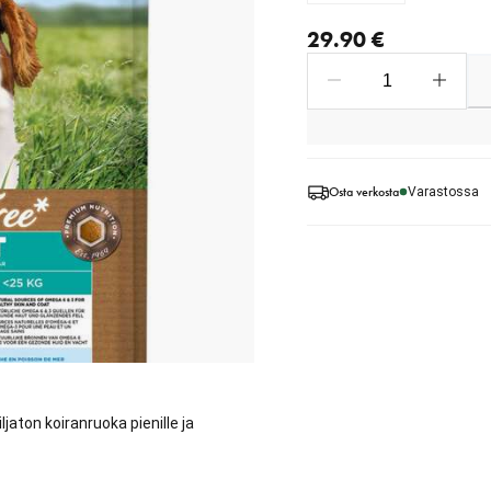
nykyinen hinta 29.90 €
29.90 €
Osta verkosta
Varastossa
aton koiranruoka pienille ja