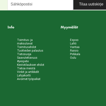
Tilaa uutiskirje
Info
Myymälät
Toimitus- ja
Espoo
maksutavat
Lahti
Toimitusehdot
Vantaa
Tuotteiden palautus
Raisio
Tietosuoja
Pirkkala
Saavutettavuus
Oulu
#yespete
Kestotilauksen ehdot
Tietoa meistä
Vinkit ja artikkelit
Lahjakortti
Avoimet työpaikat