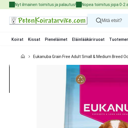
Skip
Nyt ilmainen toimitus ja palautus!
Nopea toimitus jopa 0-2 
to
Content
Koirat
Kissat
Pieneläimet
Eläinlääkäriruoat
Tuotemer
Koirat
Eukanuba Grain Free Adult Small & Medium Breed Oc
Kissat
Pieneläimet
Eläinlääkäriruoat
Tuotemerkit
Uutuudet
Tarjoukset
Palvelut