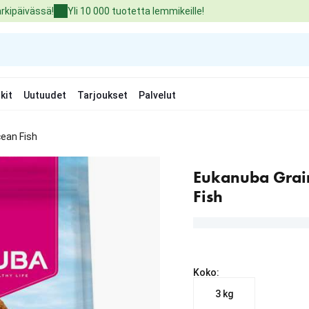
arkipäivässä!
Yli 10 000 tuotetta lemmikeille!
kit
Uutuudet
Tarjoukset
Palvelut
ean Fish
Eukanuba Grain
Fish
Koko:
3 kg