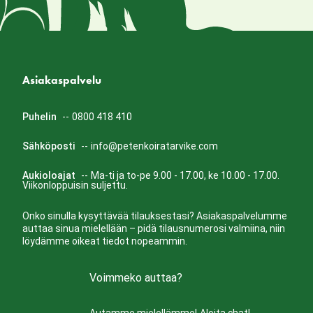
Asiakaspalvelu
Puhelin
--
0800 418 410
Sähköposti
--
info@petenkoiratarvike.com
Aukioloajat
--
Ma-ti ja to-pe 9.00 - 17.00, ke 10.00 - 17.00.
Viikonloppuisin suljettu.
Onko sinulla kysyttävää tilauksestasi? Asiakaspalvelumme
auttaa sinua mielellään – pidä tilausnumerosi valmiina, niin
löydämme oikeat tiedot nopeammin.
Voimmeko auttaa?
Autamme mielellämme!
Aloita chat!