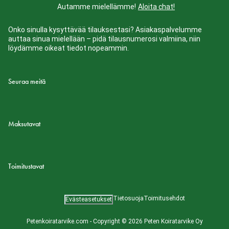
Autamme mielellämme!
Aloita chat!
Onko sinulla kysyttävää tilauksestasi? Asiakaspalvelumme
auttaa sinua mielellään – pidä tilausnumerosi valmiina, niin
löydämme oikeat tiedot nopeammin.
Seuraa meitä
Maksutavat
Toimitustavat
Tietosuoja
Toimitusehdot
Evästeasetukset
Petenkoiratarvike.com - Copyright © 2026 Peten Koiratarvike Oy