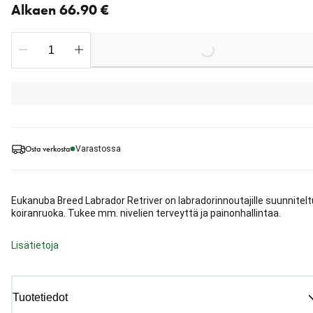
Alkaen 66.90 €
Loading...
Osta verkosta
Varastossa
Eukanuba Breed Labrador Retriver on labradorinnoutajille suunnitelt
koiranruoka. Tukee mm. nivelien terveyttä ja painonhallintaa.
Lisätietoja
Tuotetiedot