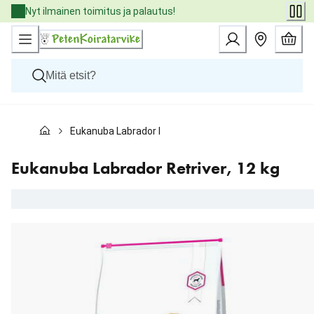
Skip
Nyt ilmainen toimitus ja palautus!
to
Content
Koirat
Eukanuba Labrador Retriver, 12 kg
Kissat
Pieneläimet
Eläinlääkäriruoat
Eukanuba Labrador Retriver, 12 kg
Tuotemerkit
Uutuudet
Tarjoukset
Palvelut