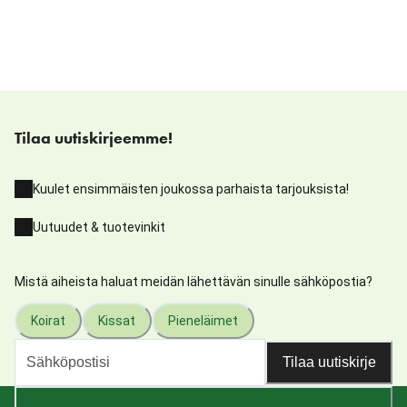
Tilaa uutiskirjeemme!
Kuulet ensimmäisten joukossa parhaista tarjouksista!
Uutuudet & tuotevinkit
Mistä aiheista haluat meidän lähettävän sinulle sähköpostia?
Koirat
Kissat
Pieneläimet
Tilaa uutiskirje