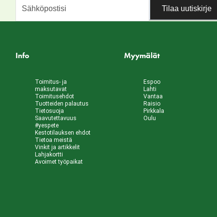
Tilaa uutiskirje
Info
Myymälät
Toimitus- ja
Espoo
maksutavat
Lahti
Toimitusehdot
Vantaa
Tuotteiden palautus
Raisio
Tietosuoja
Pirkkala
Saavutettavuus
Oulu
#yespete
Kestotilauksen ehdot
Tietoa meistä
Vinkit ja artikkelit
Lahjakortti
Avoimet työpaikat