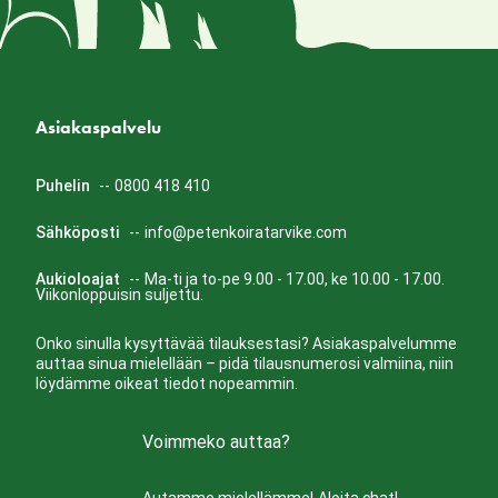
Asiakaspalvelu
Puhelin
--
0800 418 410
Sähköposti
--
info@petenkoiratarvike.com
Aukioloajat
--
Ma-ti ja to-pe 9.00 - 17.00, ke 10.00 - 17.00.
Viikonloppuisin suljettu.
Onko sinulla kysyttävää tilauksestasi? Asiakaspalvelumme
auttaa sinua mielellään – pidä tilausnumerosi valmiina, niin
löydämme oikeat tiedot nopeammin.
Voimmeko auttaa?
Autamme mielellämme!
Aloita chat!