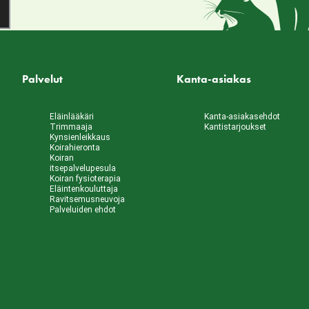
Palvelut
Kanta-asiakas
Eläinlääkäri
Kanta-asiakasehdot
Trimmaaja
Kantistarjoukset
Kynsienleikkaus
Koirahieronta
Koiran
itsepalvelupesula
Koiran fysioterapia
Eläintenkouluttaja
Ravitsemusneuvoja
Palveluiden ehdot