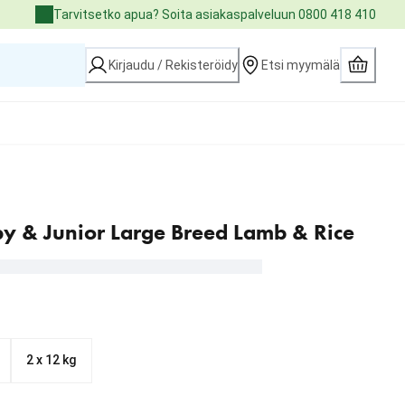
Tarvitsetko apua? Soita asiakaspalveluun 0800 418 410
Kirjaudu / Rekisteröidy
Etsi myymälä
 & Junior Large Breed Lamb & Rice
2 x 12 kg
6.90 €