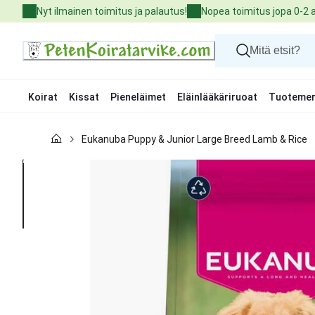
Skip
Nyt ilmainen toimitus ja palautus!
Nopea toimitus jopa 0-2 
to
Content
Koirat
Kissat
Pieneläimet
Eläinlääkäriruoat
Tuotemer
Koirat
Eukanuba Puppy & Junior Large Breed Lamb & Rice
Kissat
Pieneläimet
Eläinlääkäriruoat
Tuotemerkit
Uutuudet
Tarjoukset
Palvelut