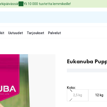
arkipäivässä!
Yli 10 000 tuotetta lemmikeille!
kit
Uutuudet
Tarjoukset
Palvelut
Eukanuba Puppy
Koko:
2,5 kg
12 kg
Nykyinen hinta alkaen 2