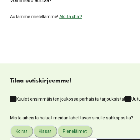
Voimmeko auttaa?
Autamme mielellämme!
Aloita chat!
Tilaa uutiskirjeemme!
Kuulet ensimmäisten joukossa parhaista tarjouksista!
Uutu
Mistä aiheista haluat meidän lähettävän sinulle sähköpostia?
Koirat
Kissat
Pieneläimet