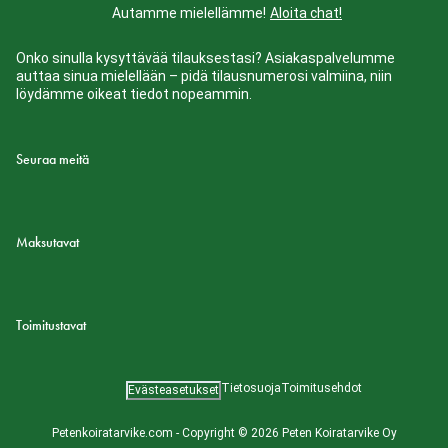
Autamme mielellämme!
Aloita chat!
Onko sinulla kysyttävää tilauksestasi? Asiakaspalvelumme
auttaa sinua mielellään – pidä tilausnumerosi valmiina, niin
löydämme oikeat tiedot nopeammin.
Seuraa meitä
Maksutavat
Toimitustavat
Tietosuoja
Toimitusehdot
Evästeasetukset
Petenkoiratarvike.com - Copyright © 2026 Peten Koiratarvike Oy