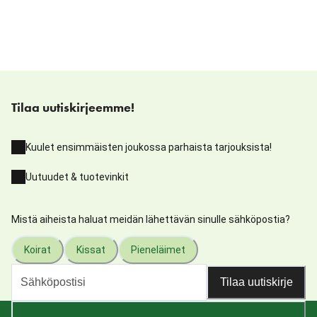
Tilaa uutiskirjeemme!
Kuulet ensimmäisten joukossa parhaista tarjouksista!
Uutuudet & tuotevinkit
Mistä aiheista haluat meidän lähettävän sinulle sähköpostia?
Koirat
Kissat
Pieneläimet
Tilaa uutiskirje