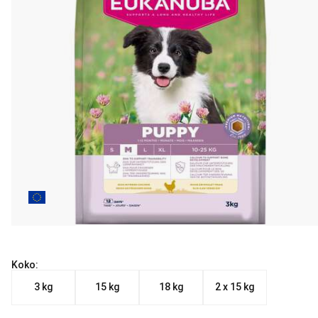
Koko:
3 kg
15 kg
18 kg
2 x 15 kg
Nykyinen hinta alkaen 24.90 €