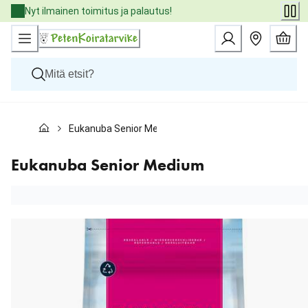
Skip
Nyt ilmainen toimitus ja palautus!
to
Content
Koirat
Eukanuba Senior Medium
Kissat
Pieneläimet
Eläinlääkäriruoat
Eukanuba Senior Medium
Tuotemerkit
Uutuudet
Tarjoukset
Palvelut