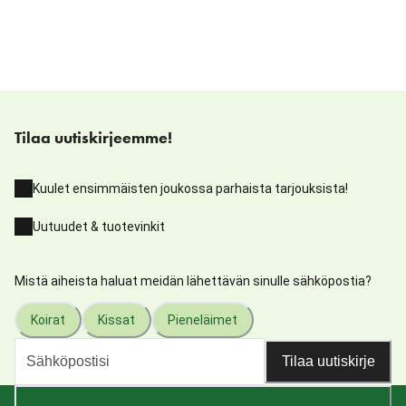
Tilaa uutiskirjeemme!
Kuulet ensimmäisten joukossa parhaista tarjouksista!
Uutuudet & tuotevinkit
Mistä aiheista haluat meidän lähettävän sinulle sähköpostia?
Koirat
Kissat
Pieneläimet
Tilaa uutiskirje