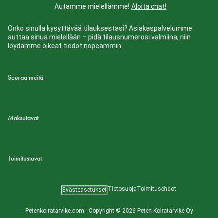
Autamme mielellämme!
Aloita chat!
Onko sinulla kysyttävää tilauksestasi? Asiakaspalvelumme
auttaa sinua mielellään – pidä tilausnumerosi valmiina, niin
löydämme oikeat tiedot nopeammin.
Seuraa meitä
Maksutavat
Toimitustavat
Tietosuoja
Toimitusehdot
Evästeasetukset
Petenkoiratarvike.com - Copyright © 2026 Peten Koiratarvike Oy