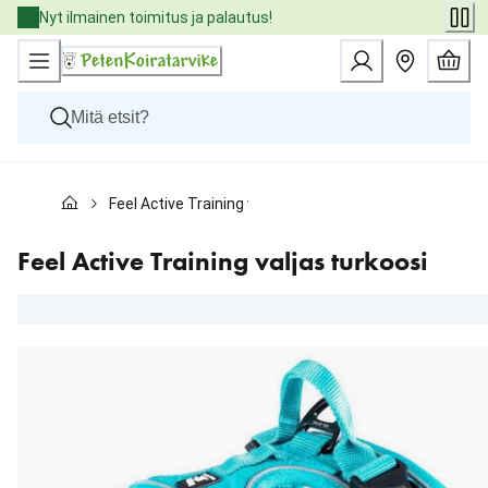
Skip
Nyt ilmainen toimitus ja palautus!
to
Content
Koirat
Feel Active Training valjas turkoosi
Kissat
Pieneläimet
Eläinlääkäriruoat
Feel Active Training valjas turkoosi
Tuotemerkit
Uutuudet
Tarjoukset
Palvelut