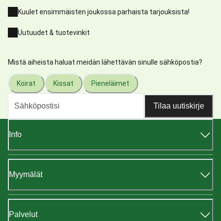
Kuulet ensimmäisten joukossa parhaista tarjouksista!
Uutuudet & tuotevinkit
Mistä aiheista haluat meidän lähettävän sinulle sähköpostia?
Koirat
Kissat
Pieneläimet
Tilaa uutiskirje
Info
Myymälät
Palvelut