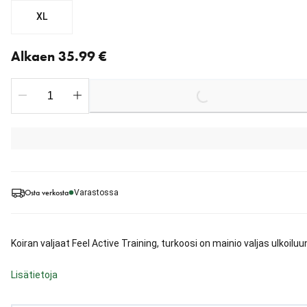
XL
Nykyinen hinta alkaen 35.99 €
Alkaen 35.99 €
Loading...
Osta verkosta
Varastossa
Koiran valjaat Feel Active Training, turkoosi on mainio valjas ulkoiluu
Lisätietoja