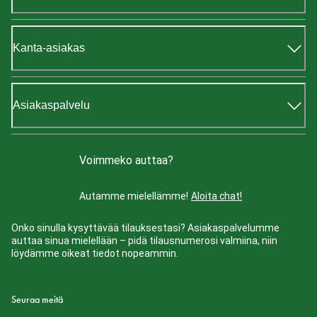
Kanta-asiakas
Asiakaspalvelu
Voimmeko auttaa?
Autamme mielellämme!
Aloita chat!
Onko sinulla kysyttävää tilauksestasi? Asiakaspalvelumme
auttaa sinua mielellään – pidä tilausnumerosi valmiina, niin
löydämme oikeat tiedot nopeammin.
Seuraa meitä