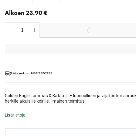
Nykyinen hinta alkaen 23.90 €
Alkaen 23.90 €
Loading...
Osta verkosta
Varastossa
Golden Eagle Lammas & Bataatti – luonnollinen ja viljaton koiranruo
herkille aikuisille koirille. Ilmainen toimitus!
Lisätietoja