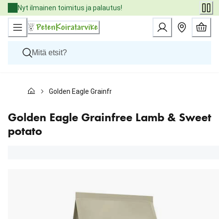
Skip
Nyt ilmainen toimitus ja palautus!
to
Content
Koirat
Golden Eagle Grainfree Lamb & Sweet potato
Kissat
Pieneläimet
Eläinlääkäriruoat
Golden Eagle Grainfree Lamb & Sweet
Tuotemerkit
potato
Uutuudet
Tarjoukset
Palvelut