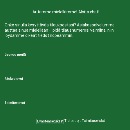
Autamme mielellämme!
Aloita chat!
Onko sinulla kysyttävää tilauksestasi? Asiakaspalvelumme
auttaa sinua mielellään – pidä tilausnumerosi valmiina, niin
löydämme oikeat tiedot nopeammin.
Seuraa meitä
Maksutavat
Toimitustavat
Tietosuoja
Toimitusehdot
Evästeasetukset