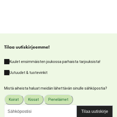
Tilaa uutiskirjeemme!
Kuulet ensimmäisten joukossa parhaista tarjouksista!
Uutuudet & tuotevinkit
Mistä aiheista haluat meidän lähettävän sinulle sähköpostia?
Koirat
Kissat
Pieneläimet
Tilaa uutiskirje