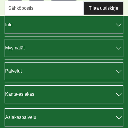
Tilaa uutiskirje
Info
Myymälät
Palvelut
Kanta-asiakas
Asiakaspalvelu