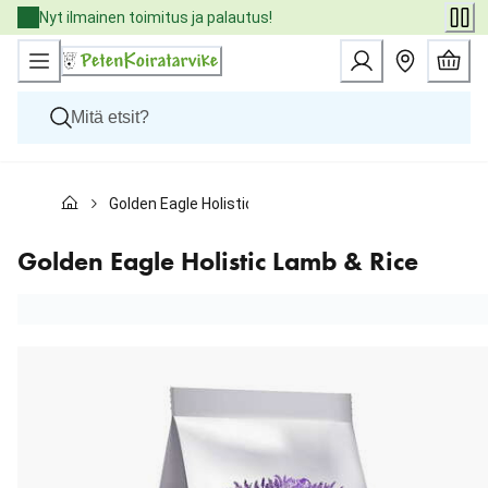
Skip
Nyt ilmainen toimitus ja palautus!
to
Content
Koirat
Golden Eagle Holistic Lamb & Rice
Kissat
Pieneläimet
Eläinlääkäriruoat
Golden Eagle Holistic Lamb & Rice
Tuotemerkit
Uutuudet
Tarjoukset
Palvelut