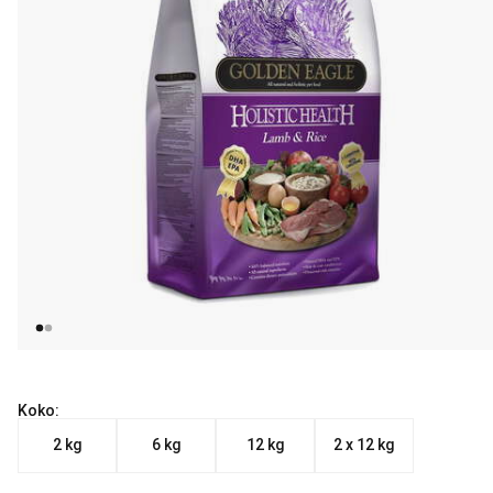
Koko:
2 kg
6 kg
12 kg
2 x 12 kg
Nykyinen hinta alkaen 20.99 €